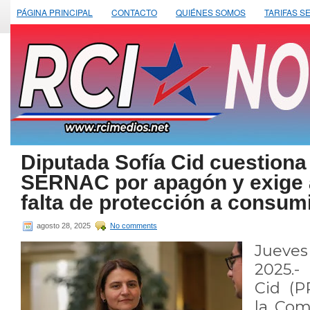
PÁGINA PRINCIPAL
CONTACTO
QUIÉNES SOMOS
TARIFAS S
Diputada Sofía Cid cuestiona
SERNAC por apagón y exige 
falta de protección a consum
agosto 28, 2025
No comments
Jueve
2025.-
Cid (P
la Com