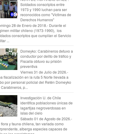
Soldados conscriptos entre
1973 y 1990 luchan para ser
reconocidos como "Víctimas de
Derechos Humanos"
mingo 28 de Enero de 2018.- Durante el
gimen militar chileno (1973-1990), los
ldados conscriptos que cumplían el Servicio
itar ...
Domeyko: Carabineros detuvo a
conductor por delito de tráfico y
Fiscalía obtuvo su prisión
preventiva
Viernes 31 de Julio de 2026.-
a fiscalización en la ruta 5 Norte llevada a
bo por personal policial del Retén Domeyko
 Carabineros, p...
Investigación U. de Chile
identifica poblaciones únicas de
lagartijas negroverdosas en
islas del cielo
Sábado 01 de Agosto de 2026.-
 flora y fauna chilena, tan variada como
rprendente, alberga especies capaces de
vir en los ecosistemas...