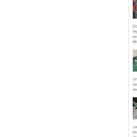
Do
ré
so
Mil
Un
ca
de
La
so
vi