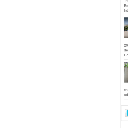
Tr
Em
In
20
de
Co
co
ad