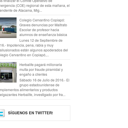
as finalizar el Comité Operativo de
ergencia (COE) regional de esta mañana, el
tendente de Atacama, Mig...
Colegio Cervantino Copiapó:
Graves denuncias por Maltrato
Escolar de profesor hacia
alumnos de enseñanza básica
Lunes 12 de Septiembre de
16.- Impotencia, pena, rabia y muy
silusionados están algunos apoderados del
legio Cervantino en Copiapó,...
Herbalife pagará millonaria
multa por fraude piramidal y
engaño a clientes
Sábado 16 de Julio de 2016.- El
grupo estadounidense de
mplementos alimentarios y productos
elgazantes Herbalife, investigado por fra...
SÍGUENOS EN TWITTER!