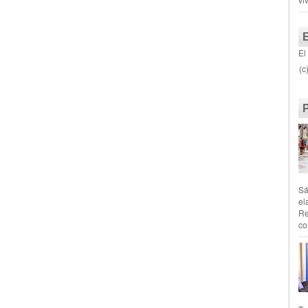
El
(c
Sá
el
Re
co