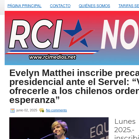
PÁGINA PRINCIPAL
CONTACTO
QUIÉNES SOMOS
TARIFAS S
Evelyn Matthei inscribe prec
presidencial ante el Servel: 
ofrecerle a los chilenos orde
esperanza”
junio 02, 2025
No comments
Lunes
2025.
inscri