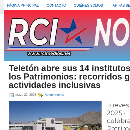
PÁGINA PRINCIPAL
CONTACTO
QUIÉNES SOMOS
TARIFAS S
Teletón abre sus 14 institutos
los Patrimonios: recorridos 
actividades inclusivas
mayo 22, 2025
No comments
Jueve
2025.-
celebr
Patrim