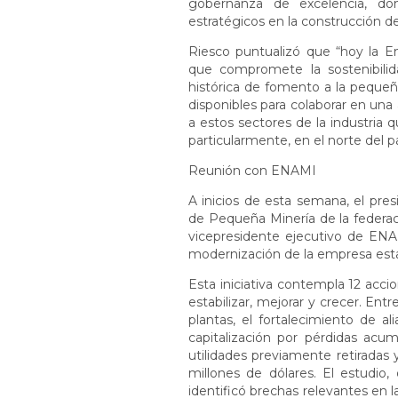
gobernanza de excelencia, do
estratégicos en la construcción de
Riesco puntualizó que “hoy la Em
que compromete la sostenibilid
histórica de fomento a la peque
disponibles para colaborar en un
a estos sectores de la industria
particularmente, en el norte del pa
Reunión con ENAMI
A inicios de esta semana, el pre
de Pequeña Minería de la federac
vicepresidente ejecutivo de ENAM
modernización de la empresa esta
Esta iniciativa contempla 12 acci
estabilizar, mejorar y crecer. En
plantas, el fortalecimiento de a
capitalización por pérdidas acu
utilidades previamente retiradas 
millones de dólares. El estudio
identificó brechas relevantes en l