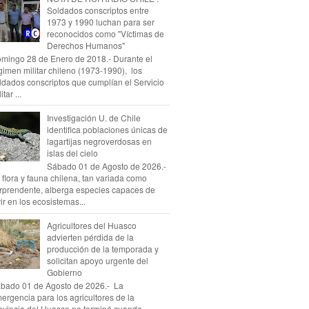
Soldados conscriptos entre
1973 y 1990 luchan para ser
reconocidos como "Víctimas de
Derechos Humanos"
mingo 28 de Enero de 2018.- Durante el
gimen militar chileno (1973-1990), los
ldados conscriptos que cumplían el Servicio
itar ...
Investigación U. de Chile
identifica poblaciones únicas de
lagartijas negroverdosas en
islas del cielo
Sábado 01 de Agosto de 2026.-
 flora y fauna chilena, tan variada como
rprendente, alberga especies capaces de
vir en los ecosistemas...
Agricultores del Huasco
advierten pérdida de la
producción de la temporada y
solicitan apoyo urgente del
Gobierno
bado 01 de Agosto de 2026.- La
ergencia para los agricultores de la
ovincia del Huasco no terminó cuando