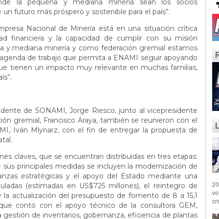
nde la pequeña y mediana minería sean los socios
 un futuro más próspero y sostenible para el país”.
presa Nacional de Minería está en una situación crítica
ad financiera y la capacidad de cumplir con su misión
ña y mediana minería y como federación gremial estamos
a agenda de trabajo que permita a ENAMI seguir apoyando
 que tienen un impacto muy relevante en muchas familias,
ís”.
sidente de SONAMI, Jorge Riesco, junto al vicepresidente
ión gremial, Francisco Araya, también se reunieron con el
I, Iván Mlynarz, con el fin de entregar la propuesta de
tal.
ones claves, que se encuentran distribuidas en tres etapas:
tre sus principales medidas se incluyen la modernización de
lianzas estratégicas y el apoyo del Estado mediante una
20
muladas (estimadas en US$725 millones), el reintegro de
vo
y la actualización del presupuesto de fomento de 8 a 15,1
cr
, que contó con el apoyo técnico de la consultora GEM,
a gestión de inventarios, gobernanza, eficiencia de plantas