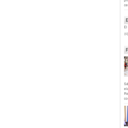
ce
El
(c
Sá
el
Re
co