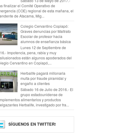
Sábado 13 de Mayo de 2017.-
as finalizar el Comité Operativo de
ergencia (COE) regional de esta mañana, el
tendente de Atacama, Mig...
Colegio Cervantino Copiapó:
Graves denuncias por Maltrato
Escolar de profesor hacia
alumnos de enseñanza básica
Lunes 12 de Septiembre de
16.- Impotencia, pena, rabia y muy
silusionados están algunos apoderados del
legio Cervantino en Copiapó,...
Herbalife pagará millonaria
multa por fraude piramidal y
engaño a clientes
Sábado 16 de Julio de 2016.- El
grupo estadounidense de
mplementos alimentarios y productos
elgazantes Herbalife, investigado por fra...
SÍGUENOS EN TWITTER!