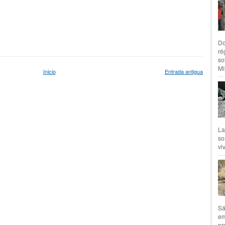
Do
ré
so
Mil
Inicio
Entrada antigua
La
so
vi
Sá
em
pr