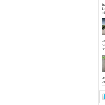
Tr
Em
In
20
de
Co
co
ad