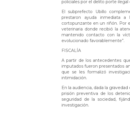
policiales por el delito porte ilega
El subprefecto Ubillo complemen
prestaron ayuda inmediata a 
cortopunzante en un riñón. Por es
veterinaria donde recibió la aten
mantenido contacto con la víc
evolucionado favorablemente”.
FISCALÍA
A partir de los antecedentes q
imputados fueron presentados ante
que se les formalizó investig
intimidación.
En la audiencia, dada la gravedad d
prisión preventiva de los deteni
seguridad de la sociedad, fijá
investigación.