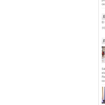
ce
El
(c
Sá
el
Re
co