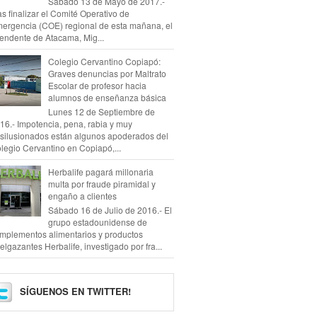
Sábado 13 de Mayo de 2017.-
as finalizar el Comité Operativo de
ergencia (COE) regional de esta mañana, el
tendente de Atacama, Mig...
Colegio Cervantino Copiapó:
Graves denuncias por Maltrato
Escolar de profesor hacia
alumnos de enseñanza básica
Lunes 12 de Septiembre de
16.- Impotencia, pena, rabia y muy
silusionados están algunos apoderados del
legio Cervantino en Copiapó,...
Herbalife pagará millonaria
multa por fraude piramidal y
engaño a clientes
Sábado 16 de Julio de 2016.- El
grupo estadounidense de
mplementos alimentarios y productos
elgazantes Herbalife, investigado por fra...
SÍGUENOS EN TWITTER!