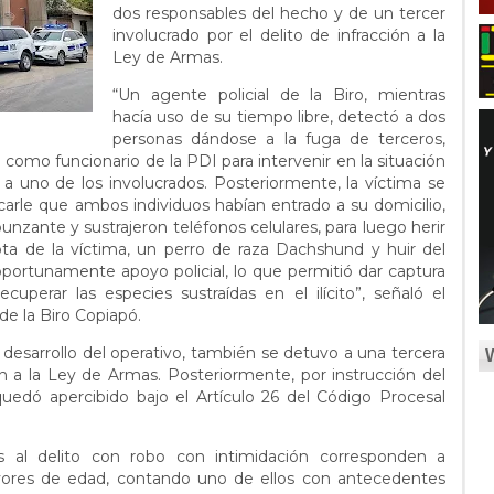
dos responsables del hecho y de un tercer
involucrado por el delito de infracción a la
Ley de Armas.
“Un agente policial de la Biro, mientras
hacía uso de su tiempo libre, detectó a dos
personas dándose a la fuga de terceros,
e como funcionario de la PDI para intervenir en la situación
 a uno de los involucrados. Posteriormente, la víctima se
dicarle que ambos individuos habían entrado a su domicilio,
unzante y sustrajeron teléfonos celulares, para luego herir
ta de la víctima, un perro de raza Dachshund y huir del
ó oportunamente apoyo policial, lo que permitió dar captura
perar las especies sustraídas en el ilícito”, señaló el
 de la Biro Copiapó.
el desarrollo del operativo, también se detuvo a una tercera
ón a la Ley de Armas. Posteriormente, por instrucción del
quedó apercibido bajo el Artículo 26 del Código Procesal
s al delito con robo con intimidación corresponden a
ores de edad, contando uno de ellos con antecedentes