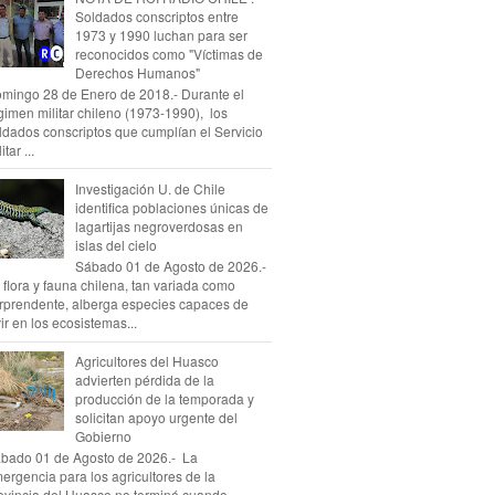
Soldados conscriptos entre
1973 y 1990 luchan para ser
reconocidos como "Víctimas de
Derechos Humanos"
mingo 28 de Enero de 2018.- Durante el
gimen militar chileno (1973-1990), los
ldados conscriptos que cumplían el Servicio
itar ...
Investigación U. de Chile
identifica poblaciones únicas de
lagartijas negroverdosas en
islas del cielo
Sábado 01 de Agosto de 2026.-
 flora y fauna chilena, tan variada como
rprendente, alberga especies capaces de
vir en los ecosistemas...
Agricultores del Huasco
advierten pérdida de la
producción de la temporada y
solicitan apoyo urgente del
Gobierno
bado 01 de Agosto de 2026.- La
ergencia para los agricultores de la
ovincia del Huasco no terminó cuando