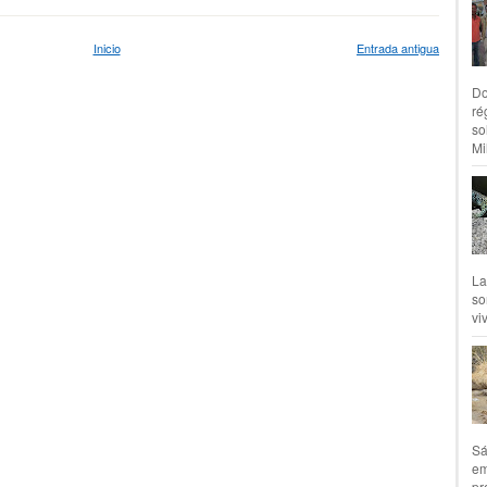
Inicio
Entrada antigua
Do
ré
so
Mil
La
so
vi
Sá
em
pr