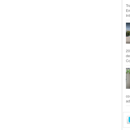
Tr
Em
In
20
de
Co
co
ad