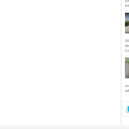
Em
In
20
de
Co
co
ad