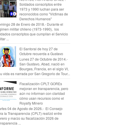
Soldados conscriptos entre
1973 y 1990 luchan para ser
reconocidos como "Víctimas de
Derechos Humanos"
mingo 28 de Enero de 2018.- Durante el
gimen militar chileno (1973-1990), los
ldados conscriptos que cumplían el Servicio
itar ...
El Santoral de hoy 27 de
Octubre recuerda a Gustavo
Lunes 27 de Octubre de 2014.-
San Gustavo, Abad, nació en
Bourges, Francia, en el siglo VI,
su vida es narrada por San Gregorio de Tour...
Fiscalización CPLT: GOREs
mejoran en transparencia, pero
aún no informan con claridad
cómo usan recursos como el
Royalty Minero
rtes 04 de Agosto de 2026.- El Consejo
ra la Transparencia (CPLT) realizó entre
brero y marzo su fiscalización 2026 de
ansparencia ...