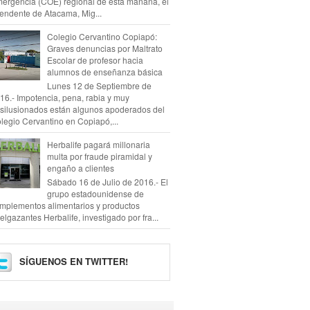
ergencia (COE) regional de esta mañana, el
tendente de Atacama, Mig...
Colegio Cervantino Copiapó:
Graves denuncias por Maltrato
Escolar de profesor hacia
alumnos de enseñanza básica
Lunes 12 de Septiembre de
16.- Impotencia, pena, rabia y muy
silusionados están algunos apoderados del
legio Cervantino en Copiapó,...
Herbalife pagará millonaria
multa por fraude piramidal y
engaño a clientes
Sábado 16 de Julio de 2016.- El
grupo estadounidense de
mplementos alimentarios y productos
elgazantes Herbalife, investigado por fra...
SÍGUENOS EN TWITTER!