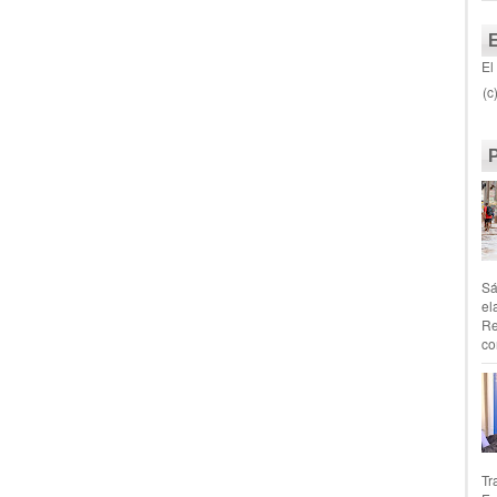
El
(c
Sá
el
Re
co
Tr