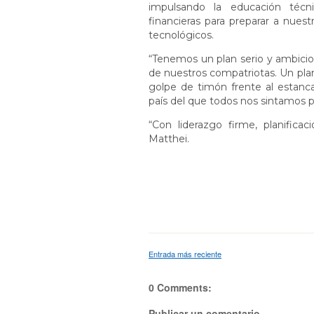
impulsando la educación técni
financieras para preparar a nues
tecnológicos.
“Tenemos un plan serio y ambicio
de nuestros compatriotas. Un pla
golpe de timón frente al estan
país del que todos nos sintamos p
“Con liderazgo firme, planifica
Matthei.
Entrada más reciente
0 Comments:
Publicar un comentario