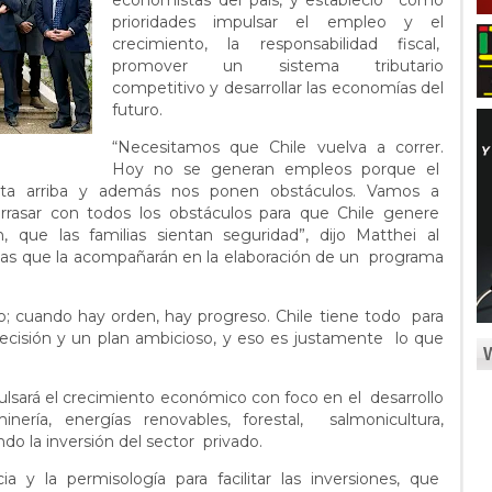
economistas del país, y estableció como
prioridades impulsar el empleo y el
crecimiento, la responsabilidad fiscal,
promover un sistema tributario
competitivo y desarrollar las economías del
futuro.
“Necesitamos que Chile vuelva a correr.
Hoy no se generan empleos porque el
sta arriba y además nos ponen obstáculos. Vamos a
rrasar con todos los obstáculos para que Chile genere
que las familias sientan seguridad”, dijo Matthei al
tas que la acompañarán en la elaboración de un programa
jo; cuando hay orden, hay progreso. Chile tiene todo para
 decisión y un plan ambicioso, y eso es justamente lo que
ulsará el crecimiento económico con foco en el desarrollo
ería, energías renovables, forestal, salmonicultura,
ndo la inversión del sector privado.
cia y la permisología para facilitar las inversiones, que