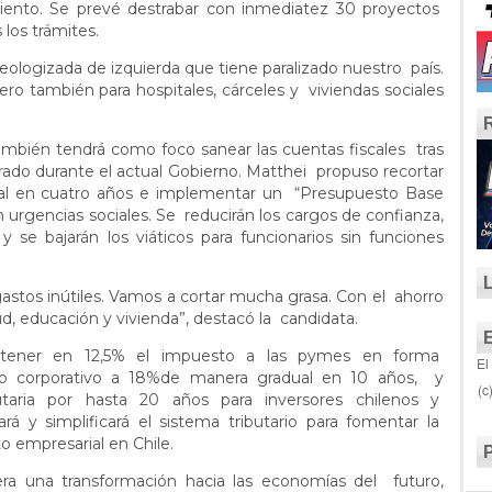
ento. Se prevé destrabar con inmediatez 30 proyectos
s los trámites.
deologizada de izquierda que tiene paralizado nuestro país.
ro también para hospitales, cárceles y viviendas sociales
ambién tendrá como foco sanear las cuentas fiscales tras
erado durante el actual Gobierno. Matthei propuso recortar
scal en cuatro años e implementar un “Presupuesto Base
en urgencias sociales. Se reducirán los cargos de confianza,
 y se bajarán los viáticos para funcionarios sin funciones
astos inútiles. Vamos a cortar mucha grasa. Con el ahorro
ud, educación y vivienda”, destacó la candidata.
antener en 12,5% el impuesto a las pymes en forma
El
to corporativo a 18%de manera gradual en 10 años, y
(c
ributaria por hasta 20 años para inversores chilenos y
ará y simplificará el sistema tributario para fomentar la
nto empresarial en Chile.
era una transformación hacia las economías del futuro,