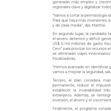
generarán más empleo y crecimi
regionales clave y digitalizar todo
“Vamos a cortar la permisología i
Para que haya más inversiones, pe
y de clase media”, dijo Matthei.
En segundo lugar, la candidata t
el severo deterioro y déficit gen
US$ 6 mil millones de gasto fi
Cero” para priorizar los recursos 
se eliminarán viajes innecesarios
fiscalizadoras.
“Hemos avanzado en identificar g
vamos a mejorar la seguridad, sal
Tercero, el plan considera m
permanente, reducir el impues
establecer la invariabilidad t
extranjeros. Además, se reintegr
inversión, el ahorro y el crecimie
Finalmente, el programa consid