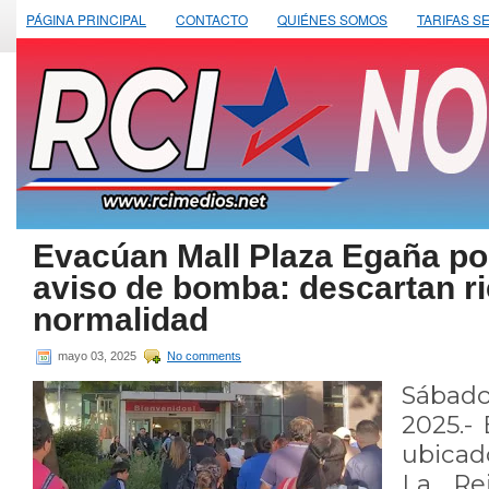
PÁGINA PRINCIPAL
CONTACTO
QUIÉNES SOMOS
TARIFAS S
Evacúan Mall Plaza Egaña po
aviso de bomba: descartan r
normalidad
mayo 03, 2025
No comments
Sábad
2025.- 
ubicad
La Re