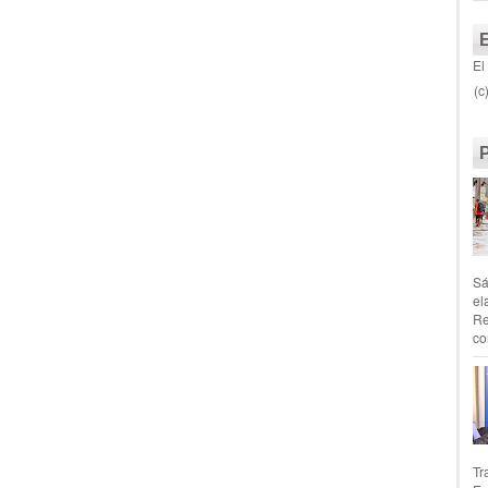
El
(c
Sá
el
Re
co
Tr