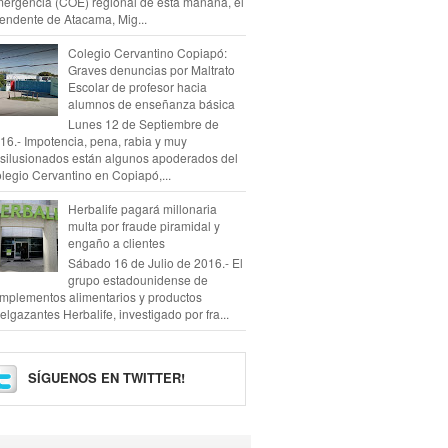
ergencia (COE) regional de esta mañana, el
tendente de Atacama, Mig...
Colegio Cervantino Copiapó:
Graves denuncias por Maltrato
Escolar de profesor hacia
alumnos de enseñanza básica
Lunes 12 de Septiembre de
16.- Impotencia, pena, rabia y muy
silusionados están algunos apoderados del
legio Cervantino en Copiapó,...
Herbalife pagará millonaria
multa por fraude piramidal y
engaño a clientes
Sábado 16 de Julio de 2016.- El
grupo estadounidense de
mplementos alimentarios y productos
elgazantes Herbalife, investigado por fra...
SÍGUENOS EN TWITTER!