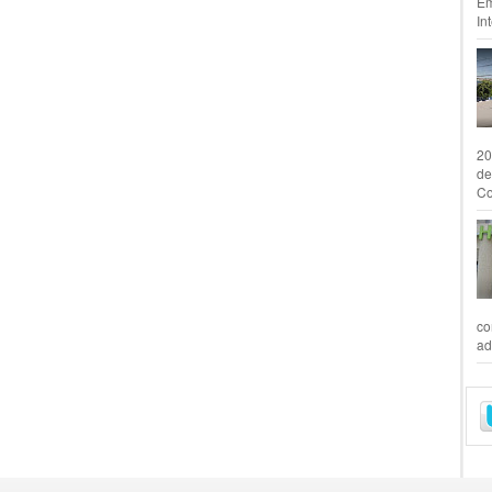
Em
In
20
de
Co
co
ad