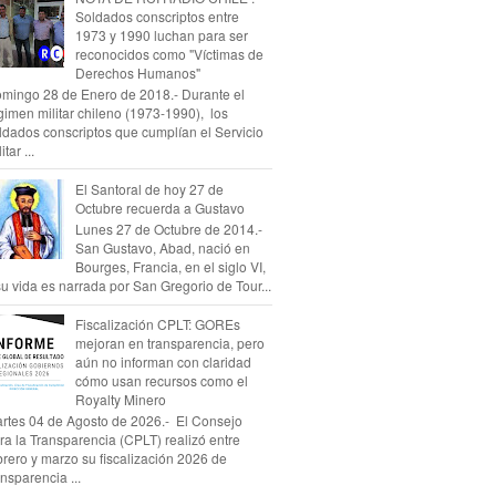
Soldados conscriptos entre
1973 y 1990 luchan para ser
reconocidos como "Víctimas de
Derechos Humanos"
mingo 28 de Enero de 2018.- Durante el
gimen militar chileno (1973-1990), los
ldados conscriptos que cumplían el Servicio
itar ...
El Santoral de hoy 27 de
Octubre recuerda a Gustavo
Lunes 27 de Octubre de 2014.-
San Gustavo, Abad, nació en
Bourges, Francia, en el siglo VI,
su vida es narrada por San Gregorio de Tour...
Fiscalización CPLT: GOREs
mejoran en transparencia, pero
aún no informan con claridad
cómo usan recursos como el
Royalty Minero
rtes 04 de Agosto de 2026.- El Consejo
ra la Transparencia (CPLT) realizó entre
brero y marzo su fiscalización 2026 de
ansparencia ...