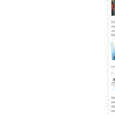
Do
ré
so
Mil
y 
Ma
pa
fe
tr