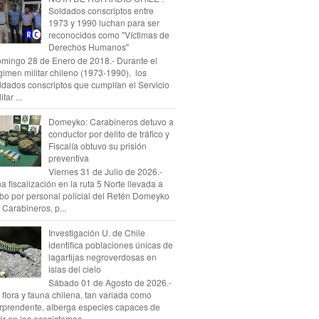
Soldados conscriptos entre
1973 y 1990 luchan para ser
reconocidos como "Víctimas de
Derechos Humanos"
mingo 28 de Enero de 2018.- Durante el
gimen militar chileno (1973-1990), los
ldados conscriptos que cumplían el Servicio
itar ...
Domeyko: Carabineros detuvo a
conductor por delito de tráfico y
Fiscalía obtuvo su prisión
preventiva
Viernes 31 de Julio de 2026.-
a fiscalización en la ruta 5 Norte llevada a
bo por personal policial del Retén Domeyko
 Carabineros, p...
Investigación U. de Chile
identifica poblaciones únicas de
lagartijas negroverdosas en
islas del cielo
Sábado 01 de Agosto de 2026.-
 flora y fauna chilena, tan variada como
rprendente, alberga especies capaces de
vir en los ecosistemas...