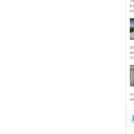
Tr
Em
In
20
de
Co
co
ad