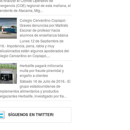
as finalizar el Comité Operativo de
ergencia (COE) regional de esta mañana, el
tendente de Atacama, Mig...
Colegio Cervantino Copiapó:
Graves denuncias por Maltrato
Escolar de profesor hacia
alumnos de enseñanza básica
Lunes 12 de Septiembre de
16.- Impotencia, pena, rabia y muy
silusionados están algunos apoderados del
legio Cervantino en Copiapó,...
Herbalife pagará millonaria
multa por fraude piramidal y
engaño a clientes
Sábado 16 de Julio de 2016.- El
grupo estadounidense de
mplementos alimentarios y productos
elgazantes Herbalife, investigado por fra...
SÍGUENOS EN TWITTER!