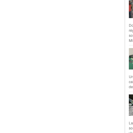
Do
ré
so
Mil
Un
ca
de
La
so
vi