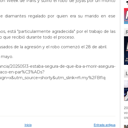
ion Week de París y sufrió el robo de joyas por un monto
o de diamantes regalado por quien era su marido en ese
os, está "particularmente agradecida" por el trabajo de las
to que recibió durante todo el proceso.
usados de la agresión y el robo comenzó el 28 de abril.
e mayo.
rancia/20250513-estaba-segura-de-que-iba-a-morir-asegura-
-atraco-en-par%C3%ADs?
gn=x&utm_source=shorty&utm_slink=rfi.my%2FBfIq
20
vo
cr
Inicio
Entrada antigua