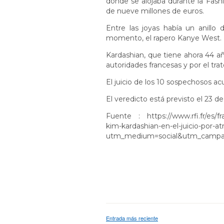
donde se alojaba durante la Fash
de nueve millones de euros.
Entre las joyas había un anill
momento, el rapero Kanye West.
Kardashian, que tiene ahora 44 añ
autoridades francesas y por el tra
El juicio de los 10 sospechosos ac
El veredicto está previsto el 23 d
Fuente : https://www.rfi.fr/es/f
kim-kardashian-en-el-juicio-por
utm_medium=social&utm_campai
Entrada más reciente