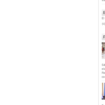
El
(c
Sá
el
Re
co