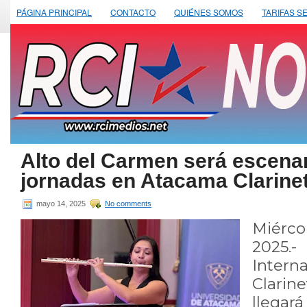
PÁGINA PRINCIPAL
CONTACTO
QUIÉNES SOMOS
TARIFAS S
Alto del Carmen será escena
jornadas en Atacama Clarine
mayo 14, 2025
No comments
Miérco
2025
Inter
Clarin
llega