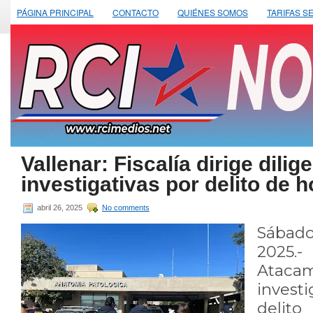
PÁGINA PRINCIPAL
CONTACTO
QUIÉNES SOMOS
TARIFAS S
Vallenar: Fiscalía dirige dilig
investigativas por delito de 
abril 26, 2025
No comments
Sábad
2025.
Atacam
invest
delit