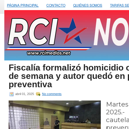
PÁGINA PRINCIPAL
CONTACTO
QUIÉNES SOMOS
TARIFAS S
Fiscalía formalizó homicidio o
de semana y autor quedó en 
preventiva
abril 01, 2025
No comments
Marte
2025.
caute
preve