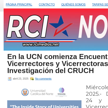
PÁGINA PRINCIPAL
CONTACTO
QUIÉNES SOMOS
TARIFAS S
En la UCN comienza Encuent
Vicerrectores y Vicerrectora
Investigación del CRUCH
abril 23, 2025
No comments
Miércol
2025.- 
24 y 2
Vicer