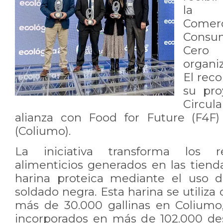
la 
Comerc
Consu
Cero
organi
El rec
su pr
Circula
alianza con Food for Future (F4F)
(Coliumo).
La iniciativa transforma los r
alimenticios generados en las tien
harina proteica mediante el uso 
soldado negra. Esta harina se utiliz
más de 30.000 gallinas en Coliumo
incorporados en más de 102.000 d