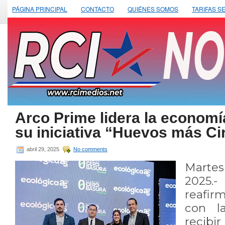
PÁGINA PRINCIPAL
CONTACTO
QUIÉNES SOMOS
TARIFAS S
Arco Prime lidera la economí
su iniciativa “Huevos más Ci
abril 29, 2025
No comments
Marte
2025
reafi
con la
recibi