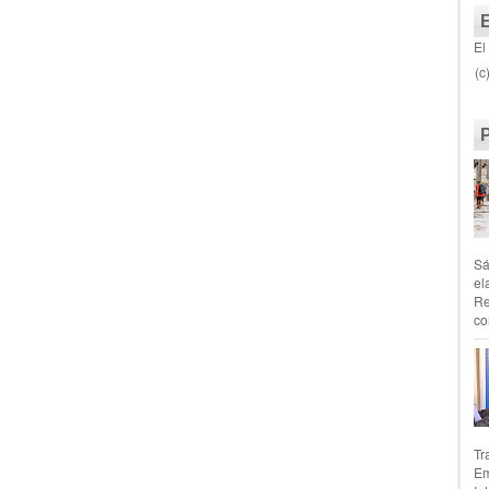
El
(c
Sá
el
Re
co
Tr
Em