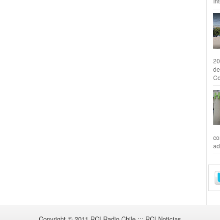
In
20
de
Co
co
ad
Copyright © 2011
RCI Radio Chile ::: RCI Noticias