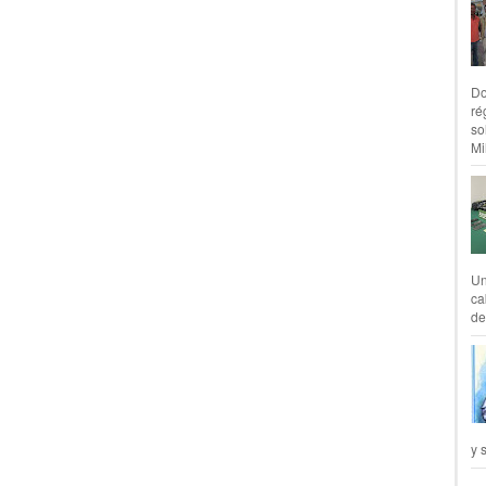
Do
ré
so
Mil
Un
ca
de
y 