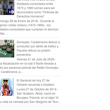
Soldados conscriptos entre
1973 y 1990 luchan para ser
reconocidos como "Víctimas de
Derechos Humanos"
mingo 28 de Enero de 2018.- Durante el
gimen militar chileno (1973-1990), los
ldados conscriptos que cumplían el Servicio
itar ...
Domeyko: Carabineros detuvo a
conductor por delito de tráfico y
Fiscalía obtuvo su prisión
preventiva
Viernes 31 de Julio de 2026.-
a fiscalización en la ruta 5 Norte llevada a
bo por personal policial del Retén Domeyko
 Carabineros, p...
El Santoral de hoy 27 de
Octubre recuerda a Gustavo
Lunes 27 de Octubre de 2014.-
San Gustavo, Abad, nació en
Bourges, Francia, en el siglo VI,
su vida es narrada por San Gregorio de Tour...