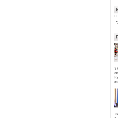
El
(c
Sá
el
Re
co
Tr