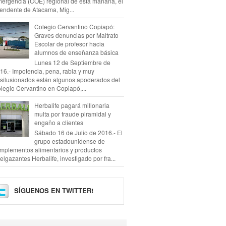
ergencia (COE) regional de esta mañana, el
tendente de Atacama, Mig...
Colegio Cervantino Copiapó:
Graves denuncias por Maltrato
Escolar de profesor hacia
alumnos de enseñanza básica
Lunes 12 de Septiembre de
16.- Impotencia, pena, rabia y muy
silusionados están algunos apoderados del
legio Cervantino en Copiapó,...
Herbalife pagará millonaria
multa por fraude piramidal y
engaño a clientes
Sábado 16 de Julio de 2016.- El
grupo estadounidense de
mplementos alimentarios y productos
elgazantes Herbalife, investigado por fra...
SÍGUENOS EN TWITTER!