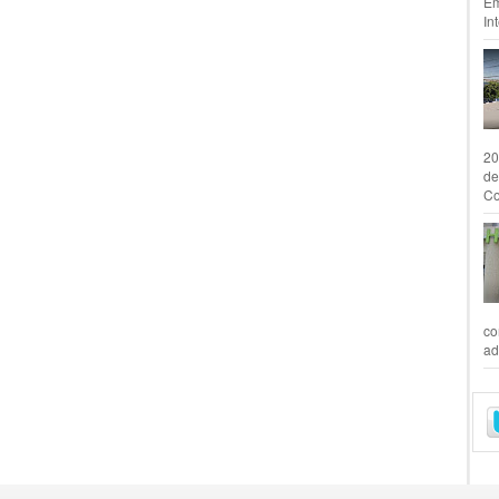
Em
In
20
de
Co
co
ad