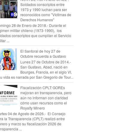
Soldados conscriptos entre
1973 y 1990 luchan para ser
reconocidos como "Víctimas de
Derechos Humanos"
mingo 28 de Enero de 2018.- Durante el
gimen militar chileno (1973-1990), los
ldados conscriptos que cumplían el Servicio
itar ...
El Santoral de hoy 27 de
Octubre recuerda a Gustavo
Lunes 27 de Octubre de 2014.-
San Gustavo, Abad, nació en
Bourges, Francia, en el siglo VI,
su vida es narrada por San Gregorio de Tour...
Fiscalización CPLT: GOREs
mejoran en transparencia, pero
aún no informan con claridad
cómo usan recursos como el
Royalty Minero
rtes 04 de Agosto de 2026.- El Consejo
ra la Transparencia (CPLT) realizó entre
brero y marzo su fiscalización 2026 de
ansparencia ...