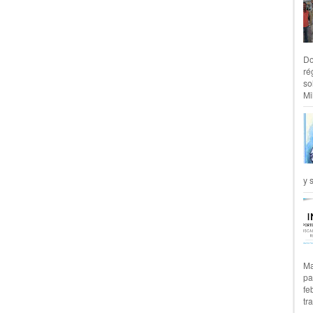
Do
ré
so
Mil
y 
Ma
pa
fe
tr