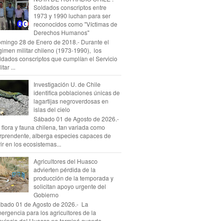
Soldados conscriptos entre
1973 y 1990 luchan para ser
reconocidos como "Víctimas de
Derechos Humanos"
mingo 28 de Enero de 2018.- Durante el
gimen militar chileno (1973-1990), los
ldados conscriptos que cumplían el Servicio
itar ...
Investigación U. de Chile
identifica poblaciones únicas de
lagartijas negroverdosas en
islas del cielo
Sábado 01 de Agosto de 2026.-
 flora y fauna chilena, tan variada como
rprendente, alberga especies capaces de
vir en los ecosistemas...
Agricultores del Huasco
advierten pérdida de la
producción de la temporada y
solicitan apoyo urgente del
Gobierno
bado 01 de Agosto de 2026.- La
ergencia para los agricultores de la
ovincia del Huasco no terminó cuando