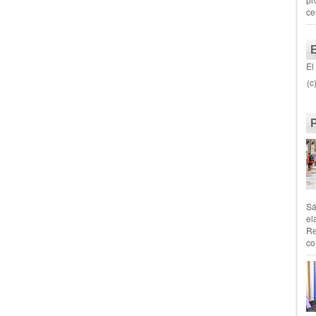
ce
El
(c
Sá
el
Re
co