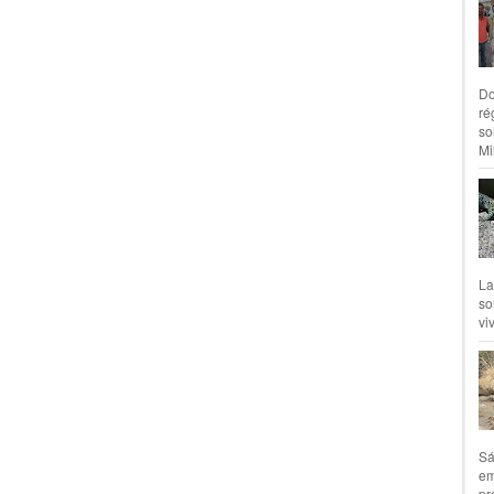
Do
ré
so
Mil
La
so
vi
Sá
em
pr