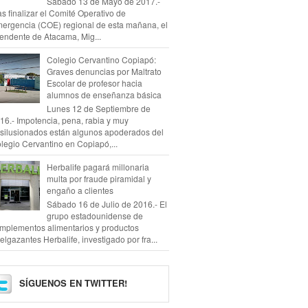
Sábado 13 de Mayo de 2017.-
as finalizar el Comité Operativo de
ergencia (COE) regional de esta mañana, el
tendente de Atacama, Mig...
Colegio Cervantino Copiapó:
Graves denuncias por Maltrato
Escolar de profesor hacia
alumnos de enseñanza básica
Lunes 12 de Septiembre de
16.- Impotencia, pena, rabia y muy
silusionados están algunos apoderados del
legio Cervantino en Copiapó,...
Herbalife pagará millonaria
multa por fraude piramidal y
engaño a clientes
Sábado 16 de Julio de 2016.- El
grupo estadounidense de
mplementos alimentarios y productos
elgazantes Herbalife, investigado por fra...
SÍGUENOS EN TWITTER!