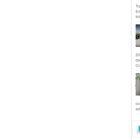
Tr
Em
In
20
de
Co
co
ad