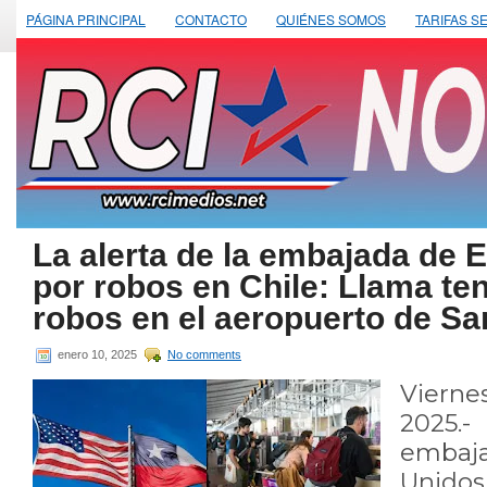
PÁGINA PRINCIPAL
CONTACTO
QUIÉNES SOMOS
TARIFAS S
La alerta de la embajada de 
por robos en Chile: Llama te
robos en el aeropuerto de Sa
enero 10, 2025
No comments
Viern
2025.- 
embaj
Unido