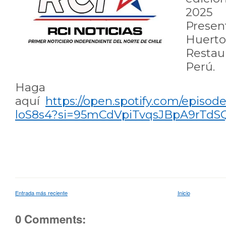
2025 
Pres
Huer
Resta
Perú.
Haga c
aquí
https://open.spotify.com/episo
loS8s4?si=95mCdVpiTvqsJBpA9rTdS
Entrada más reciente
Inicio
0 Comments: