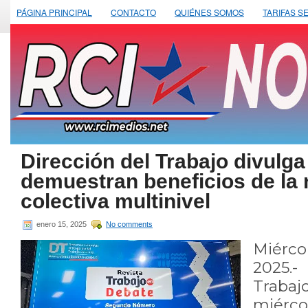
PÁGINA PRINCIPAL
CONTACTO
QUIÉNES SOMOS
TARIFAS S
Dirección del Trabajo divulg
demuestran beneficios de la
colectiva multinivel
enero 15, 2025
No comments
Miérco
2025.-
Trabaj
miérc