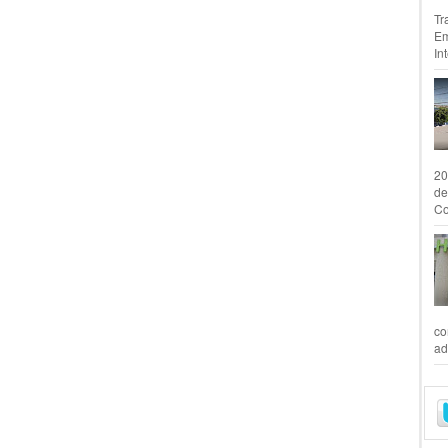
Tr
Em
In
20
de
Co
co
ad