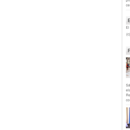
ce
El
(c
Sá
el
Re
co