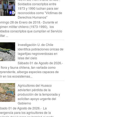
Soldados conscriptos entre
1973 y 1990 luchan para ser
reconocidos como "Víctimas de
Derechos Humanos"
mingo 28 de Enero de 2018.- Durante el
gimen militar chileno (1973-1990), los
ldados conscriptos que cumplían el Servicio
itar ...
Investigación U. de Chile
identifica poblaciones únicas de
lagartijas negroverdosas en
islas del cielo
Sábado 01 de Agosto de 2026.-
 flora y fauna chilena, tan variada como
rprendente, alberga especies capaces de
vir en los ecosistemas...
Agricultores del Huasco
advierten pérdida de la
producción de la temporada y
solicitan apoyo urgente del
Gobierno
bado 01 de Agosto de 2026.- La
ergencia para los agricultores de la
ovincia del Huasco no terminó cuando