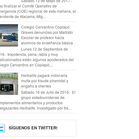
Sábado 13 de Mayo de 2017.-
as finalizar el Comité Operativo de
ergencia (COE) regional de esta mañana, el
tendente de Atacama, Mig...
Colegio Cervantino Copiapó:
Graves denuncias por Maltrato
Escolar de profesor hacia
alumnos de enseñanza básica
Lunes 12 de Septiembre de
16.- Impotencia, pena, rabia y muy
silusionados están algunos apoderados del
legio Cervantino en Copiapó,...
Herbalife pagará millonaria
multa por fraude piramidal y
engaño a clientes
Sábado 16 de Julio de 2016.- El
grupo estadounidense de
mplementos alimentarios y productos
elgazantes Herbalife, investigado por fra...
SÍGUENOS EN TWITTER!