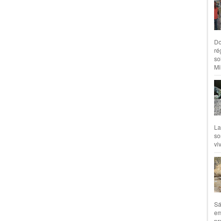
Do
ré
so
Mil
La
so
vi
Sá
em
pr