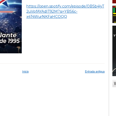
https://open.spotify.com/episode/0BSb4lyT
2uVpfAYAdIT92M?si=YBS6c-
x4T4WurNKFaHCOQQ
Inicio
Entrada antigua