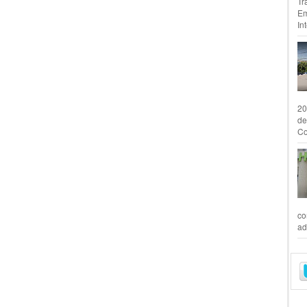
Tr
Em
In
20
de
Co
co
ad