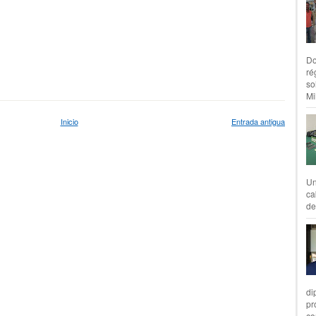
Do
ré
so
Mil
Inicio
Entrada antigua
Un
ca
de
di
pr
co