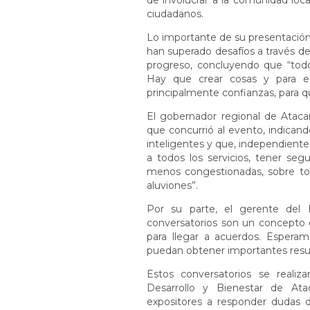
de involucrar a la comunidad loc
ciudadanos.
Lo importante de su presentació
han superado desafíos a través de 
progreso, concluyendo que “todo
Hay que crear cosas y para e
principalmente confianzas, para q
El gobernador regional de Ataca
que concurrió al evento, indican
inteligentes y que, independient
a todos los servicios, tener seg
menos congestionadas, sobre to
aluviones”.
Por su parte, el gerente del D
conversatorios son un concepto
para llegar a acuerdos. Espera
puedan obtener importantes resul
Estos conversatorios se reali
Desarrollo y Bienestar de Ata
expositores a responder dudas d