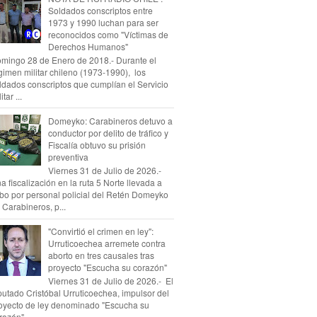
Soldados conscriptos entre
1973 y 1990 luchan para ser
reconocidos como "Víctimas de
Derechos Humanos"
mingo 28 de Enero de 2018.- Durante el
gimen militar chileno (1973-1990), los
ldados conscriptos que cumplían el Servicio
itar ...
Domeyko: Carabineros detuvo a
conductor por delito de tráfico y
Fiscalía obtuvo su prisión
preventiva
Viernes 31 de Julio de 2026.-
a fiscalización en la ruta 5 Norte llevada a
bo por personal policial del Retén Domeyko
 Carabineros, p...
"Convirtió el crimen en ley":
Urruticoechea arremete contra
aborto en tres causales tras
proyecto "Escucha su corazón"
Viernes 31 de Julio de 2026.- El
putado Cristóbal Urruticoechea, impulsor del
oyecto de ley denominado "Escucha su
razón", ...