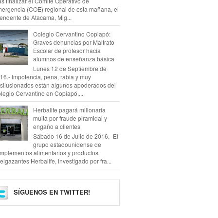
as finalizar el Comité Operativo de
ergencia (COE) regional de esta mañana, el
tendente de Atacama, Mig...
Colegio Cervantino Copiapó:
Graves denuncias por Maltrato
Escolar de profesor hacia
alumnos de enseñanza básica
Lunes 12 de Septiembre de
16.- Impotencia, pena, rabia y muy
silusionados están algunos apoderados del
legio Cervantino en Copiapó,...
Herbalife pagará millonaria
multa por fraude piramidal y
engaño a clientes
Sábado 16 de Julio de 2016.- El
grupo estadounidense de
mplementos alimentarios y productos
elgazantes Herbalife, investigado por fra...
SÍGUENOS EN TWITTER!