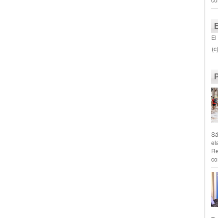
El
(c
Sá
el
Re
co