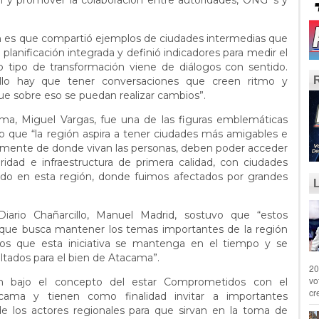
al y promover la colaboración entre autoridades, ONG´s y
n es que compartió ejemplos de ciudades intermedias que
planificación integrada y definió indicadores para medir el
 tipo de transformación viene de diálogos con sentido.
llo hay que tener conversaciones que creen ritmo y
ue sobre eso se puedan realizar cambios”.
ma, Miguel Vargas, fue una de las figuras emblemáticas
do que “la región aspira a tener ciudades más amigables e
emente de donde vivan las personas, deben poder acceder
uridad e infraestructura de primera calidad, con ciudades
do en esta región, donde fuimos afectados por grandes
iario Chañarcillo, Manuel Madrid, sostuvo que “estos
 que busca mantener los temas importantes de la región
mos que esta iniciativa se mantenga en el tiempo y se
tados para el bien de Atacama”.
20
vo
zan bajo el concepto del estar Comprometidos con el
cr
cama y tienen como finalidad invitar a importantes
e los actores regionales para que sirvan en la toma de