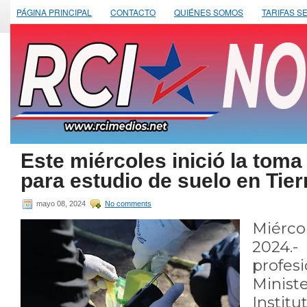
PÁGINA PRINCIPAL
CONTACTO
QUIÉNES SOMOS
TARIFAS S
Este miércoles inició la tom
para estudio de suelo en Tier
mayo 08, 2024
No comments
Miérco
2024.-
prof
Minis
Instit