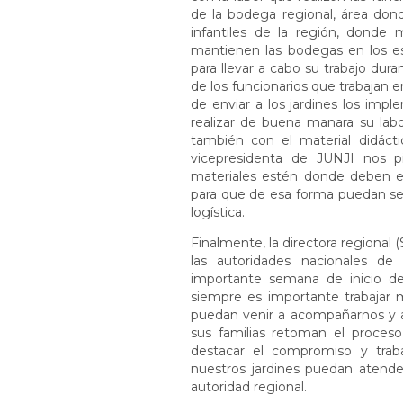
de la bodega regional, área dond
infantiles de la región, donde
mantienen las bodegas en los e
para llevar a cabo su trabajo dur
de los funcionarios que trabajan 
de enviar a los jardines los impl
realizar de buena manara su lab
también con el material didáct
vicepresidenta de JUNJI nos pi
materiales estén donde deben est
para que de esa forma puedan ser 
logística.
Finalmente, la directora regional (
las autoridades nacionales d
importante semana de inicio d
siempre es importante trabajar
puedan venir a acompañarnos y a
sus familias retoman el proceso 
destacar el compromiso y trab
nuestros jardines puedan atender
autoridad regional.