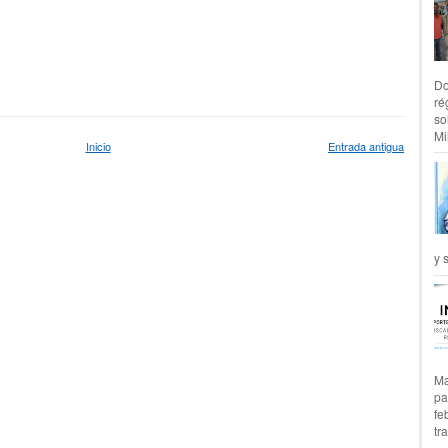
Do
ré
so
Mil
Inicio
Entrada antigua
y 
Ma
pa
fe
tr