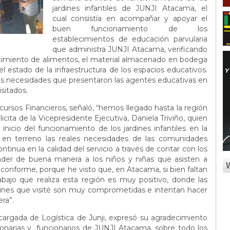
jardines infantiles de JUNJI Atacama, el
cual consistía en acompañar y apoyar el
buen funcionamiento de los
establecimientos de educación parvularia
que administra JUNJI Atacama, verificando
ecimiento de alimentos, el material almacenado en bodega
 el estado de la infraestructura de los espacios educativos.
s necesidades que presentaron las agentes educativas en
isitados.
ecursos Financieros, señaló, “hemos llegado hasta la región
icita de la Vicepresidente Ejecutiva, Daniela Triviño, quien
nicio del funcionamiento de los jardines infantiles en la
en terreno las reales necesidades de las comunidades
ntinua en la calidad del servicio a través de contar con los
nder de buena manera a los niños y niñas que asisten a
conforme, porque he visto que, en Atacama, si bien faltan
rabajo que realiza esta región es muy positivo, donde las
dines que visité son muy comprometidas e intentan hacer
ra”.
argada de Logística de Junji, expresó su agradecimiento
cionarias y funcionarios de JUNJI Atacama, sobre todo los