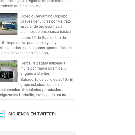
ergencia (COE) regional de esta mañana, el
tendente de Atacama, Mig...
Colegio Cervantino Copiapó:
Graves denuncias por Maltrato
Escolar de profesor hacia
alumnos de enseñanza básica
Lunes 12 de Septiembre de
16.- Impotencia, pena, rabia y muy
silusionados están algunos apoderados del
legio Cervantino en Copiapó,...
Herbalife pagará millonaria
multa por fraude piramidal y
engaño a clientes
Sábado 16 de Julio de 2016.- El
grupo estadounidense de
mplementos alimentarios y productos
elgazantes Herbalife, investigado por fra...
SÍGUENOS EN TWITTER!