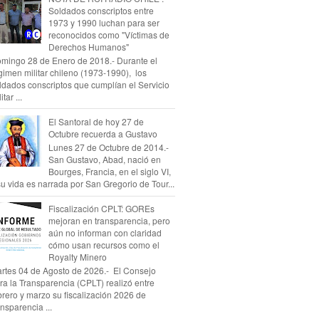
Soldados conscriptos entre
1973 y 1990 luchan para ser
reconocidos como "Víctimas de
Derechos Humanos"
mingo 28 de Enero de 2018.- Durante el
gimen militar chileno (1973-1990), los
ldados conscriptos que cumplían el Servicio
itar ...
El Santoral de hoy 27 de
Octubre recuerda a Gustavo
Lunes 27 de Octubre de 2014.-
San Gustavo, Abad, nació en
Bourges, Francia, en el siglo VI,
su vida es narrada por San Gregorio de Tour...
Fiscalización CPLT: GOREs
mejoran en transparencia, pero
aún no informan con claridad
cómo usan recursos como el
Royalty Minero
rtes 04 de Agosto de 2026.- El Consejo
ra la Transparencia (CPLT) realizó entre
brero y marzo su fiscalización 2026 de
ansparencia ...