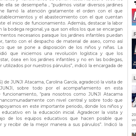
e ella se desempeña , “pudimos visitar diversos jardines
 me llamó la atención gratamente el orden con el que
stablecimientos y el abastecimiento con el que cuentan
ante el inicio de funcionamiento. Además, destacar la labor
en la bodega regional, ya que son ellos los que se encargan
ementos necesarios paraque los jardines infantiles puedan
or, tanto con el despacho de material de aseo, como así
ico que se pone a disposición de los niños y niñas. La
dió que iniciemos una revolución logística y que los
ar, ósea en los jardines infantiles y no en las bodegas,
utilizados por nuestros párvulos”, indicó la encargada de
S) de JUNJI Atacama, Carolina García, agradeció la visita de
e JUNJI, sobre todo por el acompañamiento en esta
e funcionamiento, “para nosotros como JUNJI Atacama
 mancomunadamente con nivel central y sobre todo que
poyarnos en este importante periodo, donde los niños y
educativo en la educación inicial. Agradecer la visita y
20
ajo de los equipos educativos que hacen posible que
vo
 y recibir de la mejor manera a sus párvulos”. Indicó la
cr