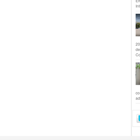
Em
In
20
de
Co
co
ad