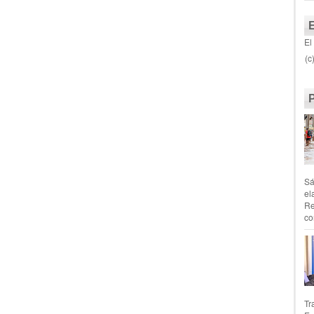
El
(c
Sá
el
Re
co
Tr