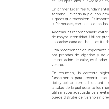
células epiteliales, el exceso de col
En primer lugar, “es fundamenta
semana , lavando la piel con pro
lugares que transpiren. Es import
sufrir heridas, como los codos, las
Además, es recomendable evitar la
de mayor intensidad. Utilizar pro
aplicación cada dos horas es fund
Otra recomendación importante es 
por prendas de algodón y de col
acumulación de calor, es fundamen
verano.
En resumen, “la correcta higi
fundamental para prevenir lesion
tibia y aplicar cremas hidratant
la salud de la piel durante los m
utilizar ropa adecuada para evit
puede disfrutar del verano sin pr