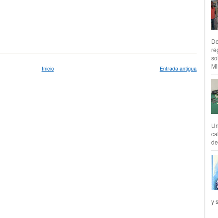
Do
ré
so
Mil
Inicio
Entrada antigua
Un
ca
de
y 