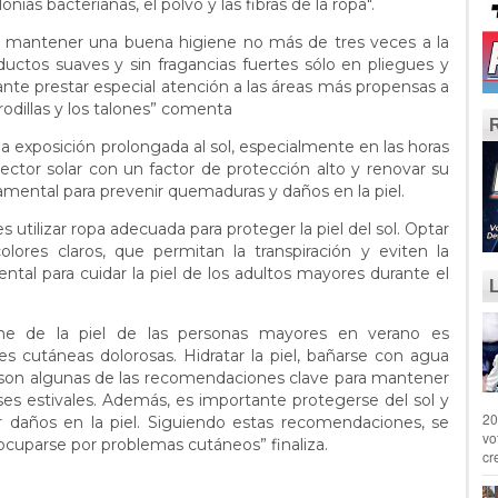
onias bacterianas, el polvo y las fibras de la ropa".
l mantener una buena higiene no más de tres veces a la
ductos suaves y sin fragancias fuertes sólo en pliegues y
ante prestar especial atención a las áreas más propensas a
 rodillas y los talones” comenta
 exposición prolongada al sol, especialmente en las horas
tector solar con un factor de protección alto y renovar su
amental para prevenir quemaduras y daños en la piel.
utilizar ropa adecuada para proteger la piel del sol. Optar
ores claros, que permitan la transpiración y eviten la
tal para cuidar la piel de los adultos mayores durante el
ene de la piel de las personas mayores en verano es
es cutáneas dolorosas. Hidratar la piel, bañarse con agua
es son algunas de las recomendaciones clave para mantener
eses estivales. Además, es importante protegerse del sol y
20
ar daños en la piel. Siguiendo estas recomendaciones, se
vo
eocuparse por problemas cutáneos” finaliza.
cr