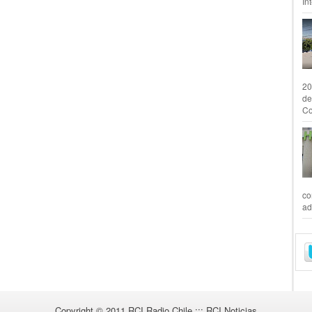
In
20
de
Co
co
ad
Copyright © 2011
RCI Radio Chile ::: RCI Noticias