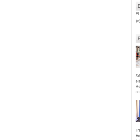
El
(c
Sá
el
Re
co
Tr
Em