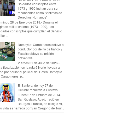
Soldados conscriptos entre
1973 y 1990 luchan para ser
reconocidos como "Víctimas de
Derechos Humanos"
mingo 28 de Enero de 2018.- Durante el
gimen militar chileno (1973-1990), los
ldados conscriptos que cumplían el Servicio
itar ...
Domeyko: Carabineros detuvo a
conductor por delito de tráfico y
Fiscalía obtuvo su prisión
preventiva
Viernes 31 de Julio de 2026.-
a fiscalización en la ruta 5 Norte llevada a
bo por personal policial del Retén Domeyko
 Carabineros, p...
El Santoral de hoy 27 de
Octubre recuerda a Gustavo
Lunes 27 de Octubre de 2014.-
San Gustavo, Abad, nació en
Bourges, Francia, en el siglo VI,
su vida es narrada por San Gregorio de Tour...