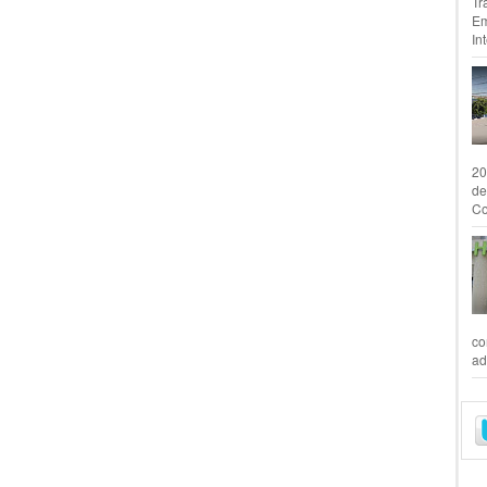
Tr
Em
In
20
de
Co
co
ad