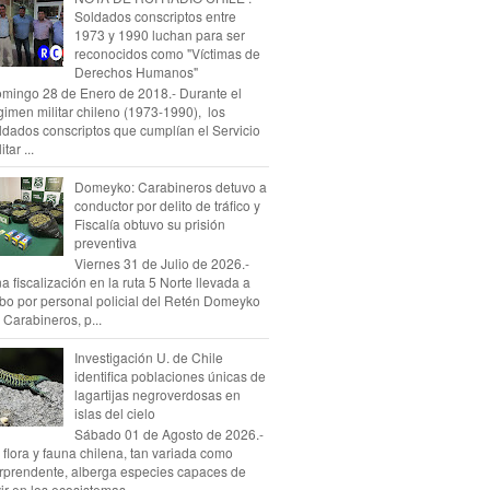
Soldados conscriptos entre
1973 y 1990 luchan para ser
reconocidos como "Víctimas de
Derechos Humanos"
mingo 28 de Enero de 2018.- Durante el
gimen militar chileno (1973-1990), los
ldados conscriptos que cumplían el Servicio
itar ...
Domeyko: Carabineros detuvo a
conductor por delito de tráfico y
Fiscalía obtuvo su prisión
preventiva
Viernes 31 de Julio de 2026.-
a fiscalización en la ruta 5 Norte llevada a
bo por personal policial del Retén Domeyko
 Carabineros, p...
Investigación U. de Chile
identifica poblaciones únicas de
lagartijas negroverdosas en
islas del cielo
Sábado 01 de Agosto de 2026.-
 flora y fauna chilena, tan variada como
rprendente, alberga especies capaces de
vir en los ecosistemas...