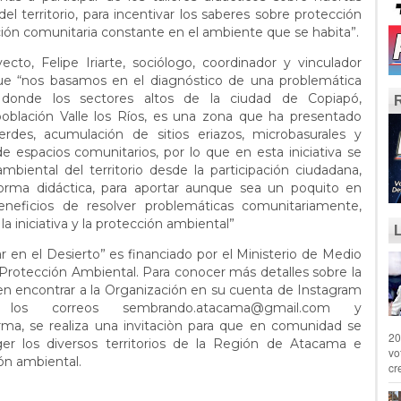
l territorio, para incentivar los saberes sobre protección
ción comunitaria constante en el ambiente que se habita”.
to, Felipe Iriarte, sociólogo, coordinador y vinculador
ó que “nos basamos en el diagnóstico de una problemática
n donde los sectores altos de la ciudad de Copiapó,
población Valle los Ríos, es una zona que ha presentado
rdes, acumulación de sitios eriazos, microbasurales y
e espacios comunitarios, por lo que en esta iniciativa se
mbiental del territorio desde la participación ciudadana,
rma didáctica, para aportar aunque sea un poquito en
eneficios de resolver problemáticas comunitariamente,
a iniciativa y la protección ambiental”
 en el Desierto” es financiado por el Ministerio de Medio
Protección Ambiental. Para conocer más detalles sobre la
den encontrar a la Organización en su cuenta de Instagram
os correos sembrando.atacama@gmail.com y
rma, se realiza una invitaciòn para que en comunidad se
20
er los diversos territorios de la Región de Atacama e
vo
ión ambiental.
cr