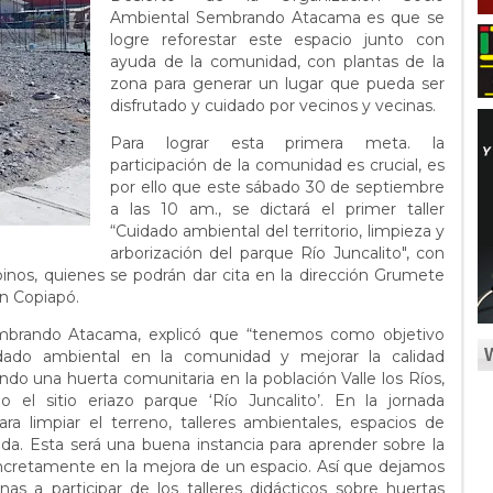
Ambiental Sembrando Atacama es que se
logre reforestar este espacio junto con
ayuda de la comunidad, con plantas de la
zona para generar un lugar que pueda ser
disfrutado y cuidado por vecinos y vecinas.
Para lograr esta primera meta. la
participación de la comunidad es crucial, es
por ello que este sábado 30 de septiembre
a las 10 am., se dictará el primer taller
“Cuidado ambiental del territorio, limpieza y
arborización del parque Río Juncalito", con
apinos, quienes se podrán dar cita en la dirección Grumete
en Copiapó.
embrando Atacama, explicó que “tenemos como objetivo
idado ambiental en la comunidad y mejorar la calidad
lando una huerta comunitaria en la población Valle los Ríos,
 el sitio eriazo parque ‘Río Juncalito’. En la jornada
a limpiar el terreno, talleres ambientales, espacios de
a. Esta será una buena instancia para aprender sobre la
ncretamente en la mejora de un espacio. Así que dejamos
nas a participar de los talleres didácticos sobre huertas