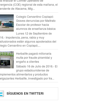
as finalizar el Comité Operativo de
ergencia (COE) regional de esta mañana, el
tendente de Atacama, Mig...
Colegio Cervantino Copiapó:
Graves denuncias por Maltrato
Escolar de profesor hacia
alumnos de enseñanza básica
Lunes 12 de Septiembre de
16.- Impotencia, pena, rabia y muy
silusionados están algunos apoderados del
legio Cervantino en Copiapó,...
Herbalife pagará millonaria
multa por fraude piramidal y
engaño a clientes
Sábado 16 de Julio de 2016.- El
grupo estadounidense de
mplementos alimentarios y productos
elgazantes Herbalife, investigado por fra...
SÍGUENOS EN TWITTER!