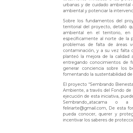
urbanas y de cuidado ambiental de
ambiental y potenciar la interven
Sobre los fundamentos del proyec
territorial del proyecto, detall
ambiental en el territorio, e
específicamente al norte de la 
problemas de falta de áreas ve
contaminación, y a su vez falta d
planteó la mejora de la calidad a
entregando conocimientos de fo
generar conciencia sobre los b
fomentando la sustentabilidad de l
El proyecto “Sembrando Bienestar
Ambiente, a través del Fondo de 
ejecución de esta iniciativa, pue
Sembrando_atacama o a l
feliriarte@gmail.com, De esta fo
pueda conocer, querer y proteg
incentivar los saberes de protecc