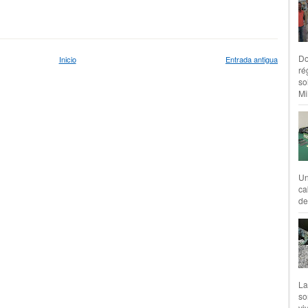
Do
Inicio
Entrada antigua
ré
so
Mil
Un
ca
de
La
so
vi