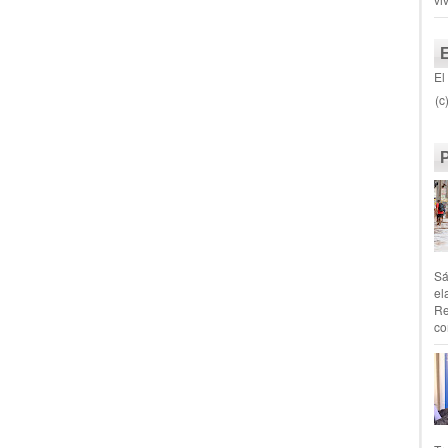
El
(c
Sá
el
Re
co