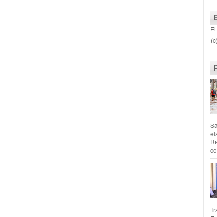
El
(c
Sá
el
Re
co
Tr