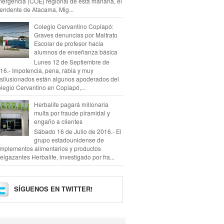
ergencia (COE) regional de esta mañana, el
tendente de Atacama, Mig...
Colegio Cervantino Copiapó:
Graves denuncias por Maltrato
Escolar de profesor hacia
alumnos de enseñanza básica
Lunes 12 de Septiembre de
16.- Impotencia, pena, rabia y muy
silusionados están algunos apoderados del
legio Cervantino en Copiapó,...
Herbalife pagará millonaria
multa por fraude piramidal y
engaño a clientes
Sábado 16 de Julio de 2016.- El
grupo estadounidense de
mplementos alimentarios y productos
elgazantes Herbalife, investigado por fra...
SÍGUENOS EN TWITTER!