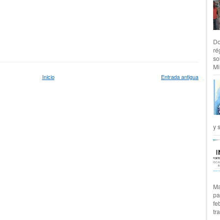
Do
ré
so
Mil
Inicio
Entrada antigua
y 
Ma
pa
fe
tr