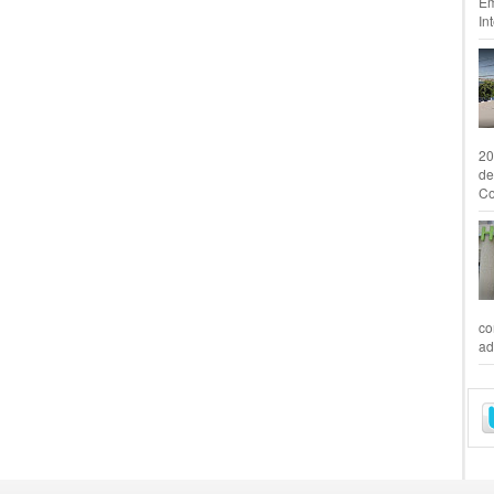
Em
In
20
de
Co
co
ad