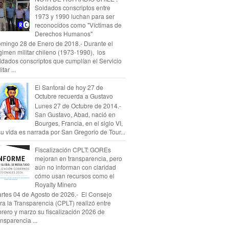
Soldados conscriptos entre
1973 y 1990 luchan para ser
reconocidos como "Víctimas de
Derechos Humanos"
mingo 28 de Enero de 2018.- Durante el
gimen militar chileno (1973-1990), los
ldados conscriptos que cumplían el Servicio
itar ...
El Santoral de hoy 27 de
Octubre recuerda a Gustavo
Lunes 27 de Octubre de 2014.-
San Gustavo, Abad, nació en
Bourges, Francia, en el siglo VI,
su vida es narrada por San Gregorio de Tour...
Fiscalización CPLT: GOREs
mejoran en transparencia, pero
aún no informan con claridad
cómo usan recursos como el
Royalty Minero
rtes 04 de Agosto de 2026.- El Consejo
ra la Transparencia (CPLT) realizó entre
brero y marzo su fiscalización 2026 de
ansparencia ...