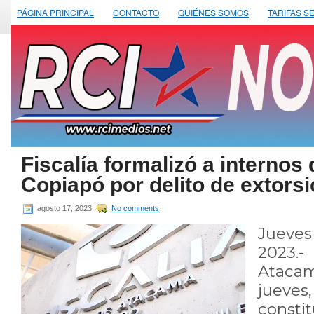
PÁGINA PRINCIPAL
CONTACTO
QUIÉNES SOMOS
TARIFAS S
Fiscalía formalizó a internos 
Copiapó por delito de extors
agosto 17, 2023
No comments
Jueve
2023.
Atacam
jue
constit