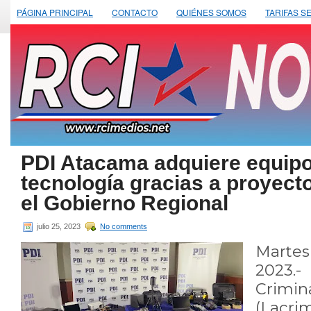
PÁGINA PRINCIPAL
CONTACTO
QUIÉNES SOMOS
TARIFAS S
PDI Atacama adquiere equipo
tecnología gracias a proyect
el Gobierno Regional
julio 25, 2023
No comments
Marte
2023.-
Crimin
(Lac