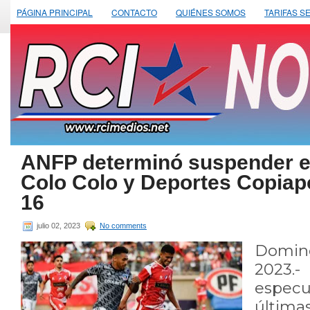
PÁGINA PRINCIPAL
CONTACTO
QUIÉNES SOMOS
TARIFAS S
ANFP determinó suspender el
Colo Colo y Deportes Copiapó
16
julio 02, 2023
No comments
Domin
202
espe
últi