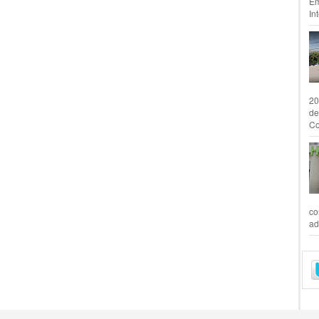
Em
In
20
de
Co
co
ad