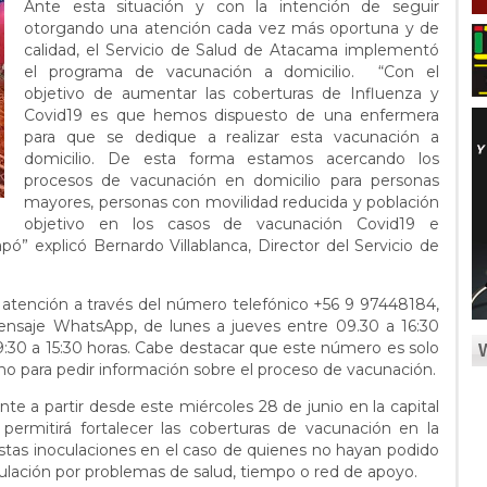
Ante esta situación y con la intención de seguir
otorgando una atención cada vez más oportuna y de
calidad, el Servicio de Salud de Atacama implementó
el programa de vacunación a domicilio. “Con el
objetivo de aumentar las coberturas de Influenza y
Covid19 es que hemos dispuesto de una enfermera
para que se dedique a realizar esta vacunación a
domicilio. De esta forma estamos acercando los
procesos de vacunación en domicilio para personas
mayores, personas con movilidad reducida y población
objetivo en los casos de vacunación Covid19 e
ó” explicó Bernardo Villablanca, Director del Servicio de
atención a través del número telefónico +56 9 97448184,
ensaje WhatsApp, de lunes a jueves entre 09.30 a 16:30
 09:30 a 15:30 horas. Cabe destacar que este número es solo
o, no para pedir información sobre el proceso de vacunación.
e a partir desde este miércoles 28 de junio en la capital
permitirá fortalecer las coberturas de vacunación en la
tas inoculaciones en el caso de quienes no hayan podido
ulación por problemas de salud, tiempo o red de apoyo.