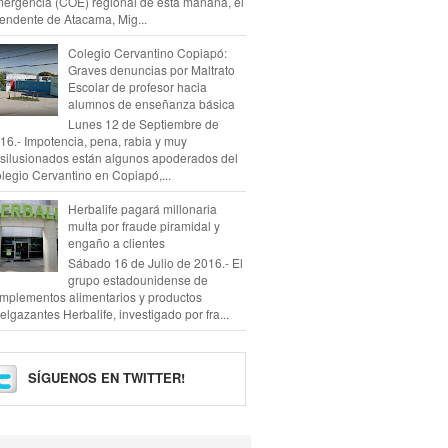
ergencia (COE) regional de esta mañana, el
tendente de Atacama, Mig...
Colegio Cervantino Copiapó:
Graves denuncias por Maltrato
Escolar de profesor hacia
alumnos de enseñanza básica
Lunes 12 de Septiembre de
16.- Impotencia, pena, rabia y muy
silusionados están algunos apoderados del
legio Cervantino en Copiapó,...
Herbalife pagará millonaria
multa por fraude piramidal y
engaño a clientes
Sábado 16 de Julio de 2016.- El
grupo estadounidense de
mplementos alimentarios y productos
elgazantes Herbalife, investigado por fra...
SÍGUENOS EN TWITTER!