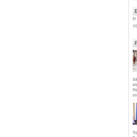
El
(c
Sá
el
Re
co
Tr