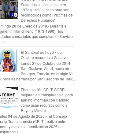
Soldados conscriptos entre
1973 y 1990 luchan para ser
reconocidos como "Víctimas de
Derechos Humanos"
mingo 28 de Enero de 2018.- Durante el
gimen militar chileno (1973-1990), los
ldados conscriptos que cumplían el Servicio
itar ...
El Santoral de hoy 27 de
Octubre recuerda a Gustavo
Lunes 27 de Octubre de 2014.-
San Gustavo, Abad, nació en
Bourges, Francia, en el siglo VI,
su vida es narrada por San Gregorio de Tour...
Fiscalización CPLT: GOREs
mejoran en transparencia, pero
aún no informan con claridad
cómo usan recursos como el
Royalty Minero
rtes 04 de Agosto de 2026.- El Consejo
ra la Transparencia (CPLT) realizó entre
brero y marzo su fiscalización 2026 de
ansparencia ...