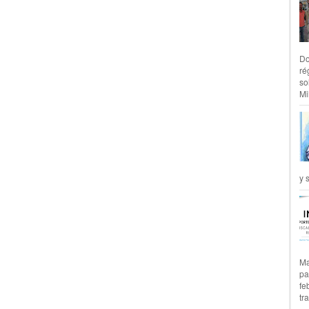
Do
ré
so
Mil
y 
Ma
pa
fe
tr