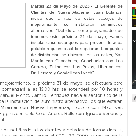
Martes 23 de Mayo de 2023.- El Gerente de
Clientes de Nueva Atacama, Juan Bolaños,
indicó que a raíz de estos trabajos de
mejoramiento se instalarán suministros
alternativos. “Debido al corte programado que
tenemos este próximo 24 de mayo, vamos
instalar cinco estanques para proveer de agua
potable a quienes así lo requieran. Los puntos
de distribución se ubicarán en las calles; San
Martín con Chacabuco, Conchuelas con Los
Carrera, Zuleta con Los Pozos, Libertad con
Dr. Herrera y Condell con Lynch”.
mejoramiento, el próximo 31 de mayo, se efectuará otro
 comenzará a las 15:00 hrs, se extenderá por 10 horas y
Manuel Montt, Camilo Henríquez hacia el sector alto de la
la instalación de suministro alternativo, los que estarán
e Miramar con Nueva Esperanza, Lautaro con Mac Iver,
ggins con Colo Colo, Andrés Bello con Ignacio Serrano y
al.
a notificado a los clientes afectados de forma directa,