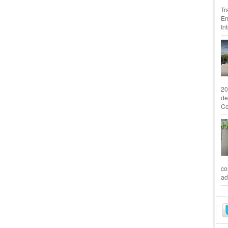
Tr
Em
In
20
de
Co
co
ad