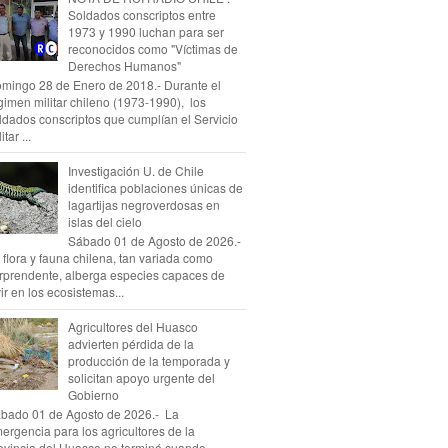
Soldados conscriptos entre
1973 y 1990 luchan para ser
reconocidos como "Víctimas de
Derechos Humanos"
mingo 28 de Enero de 2018.- Durante el
gimen militar chileno (1973-1990), los
ldados conscriptos que cumplían el Servicio
itar ...
Investigación U. de Chile
identifica poblaciones únicas de
lagartijas negroverdosas en
islas del cielo
Sábado 01 de Agosto de 2026.-
 flora y fauna chilena, tan variada como
rprendente, alberga especies capaces de
vir en los ecosistemas...
Agricultores del Huasco
advierten pérdida de la
producción de la temporada y
solicitan apoyo urgente del
Gobierno
bado 01 de Agosto de 2026.- La
ergencia para los agricultores de la
ovincia del Huasco no terminó cuando