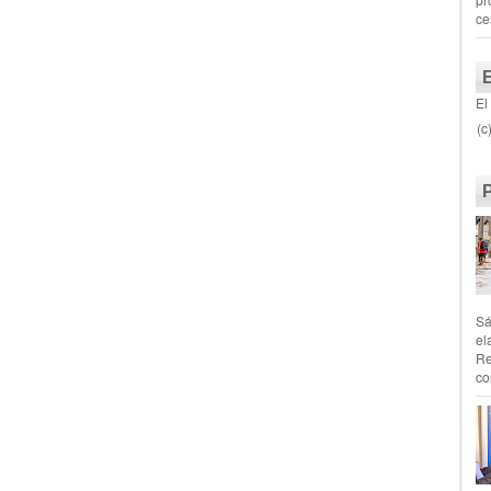
ce
El
(c
Sá
el
Re
co