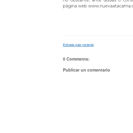
no obstante, ante dudas o consu
página web www.nuevaatacama.cl o 
Entrada más reciente
0 Comments:
Publicar un comentario