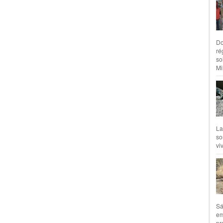
Do
ré
so
Mil
La
so
vi
Sá
em
pr