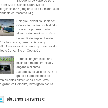
Sábado 13 de Mayo de 2017.-
as finalizar el Comité Operativo de
ergencia (COE) regional de esta mañana, el
tendente de Atacama, Mig...
Colegio Cervantino Copiapó:
Graves denuncias por Maltrato
Escolar de profesor hacia
alumnos de enseñanza básica
Lunes 12 de Septiembre de
16.- Impotencia, pena, rabia y muy
silusionados están algunos apoderados del
legio Cervantino en Copiapó,...
Herbalife pagará millonaria
multa por fraude piramidal y
engaño a clientes
Sábado 16 de Julio de 2016.- El
grupo estadounidense de
mplementos alimentarios y productos
elgazantes Herbalife, investigado por fra...
SÍGUENOS EN TWITTER!