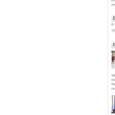
ce
El
(c
Sá
el
Re
co