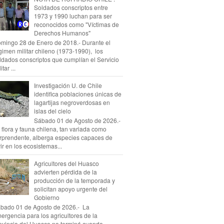
Soldados conscriptos entre
1973 y 1990 luchan para ser
reconocidos como "Víctimas de
Derechos Humanos"
mingo 28 de Enero de 2018.- Durante el
gimen militar chileno (1973-1990), los
ldados conscriptos que cumplían el Servicio
itar ...
Investigación U. de Chile
identifica poblaciones únicas de
lagartijas negroverdosas en
islas del cielo
Sábado 01 de Agosto de 2026.-
 flora y fauna chilena, tan variada como
rprendente, alberga especies capaces de
vir en los ecosistemas...
Agricultores del Huasco
advierten pérdida de la
producción de la temporada y
solicitan apoyo urgente del
Gobierno
bado 01 de Agosto de 2026.- La
ergencia para los agricultores de la
ovincia del Huasco no terminó cuando