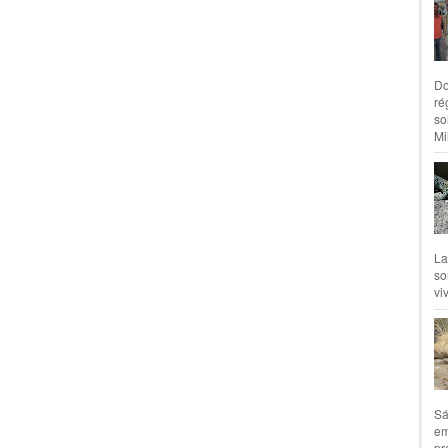
Do
ré
so
Mil
La
so
vi
Sá
em
pr