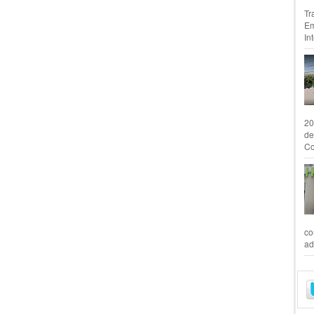
Tr
Em
In
20
de
Co
co
ad