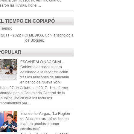
saron las lluvias. Por el ...
EL TIEMPO EN COPIAPÓ
 Tiempo
) 2011 - 2022 RCI MEDIOS. Con la tecnología
de
Blogger
.
POPULAR
ESCÁNDALO NACIONAL.
Gobierno depositó dinero
destinado a la reconstrucción
tras los aluviones de Atacama
en banco de Nueva York
bado 07 de Octubre de 2017.- Un informe
aborado por la Contraloría General de la
pública, indica que los recursos
mprometidos par...
Intendente Vargas, "La Región
de Atacama resistió de buena
manera gracias a obras
construídas"