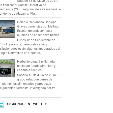
Sábado 13 de Mayo de 2017.-
as finalizar el Comité Operativo de
ergencia (COE) regional de esta mañana, el
tendente de Atacama, Mig...
Colegio Cervantino Copiapó:
Graves denuncias por Maltrato
Escolar de profesor hacia
alumnos de enseñanza básica
Lunes 12 de Septiembre de
16.- Impotencia, pena, rabia y muy
silusionados están algunos apoderados del
legio Cervantino en Copiapó,...
Herbalife pagará millonaria
multa por fraude piramidal y
engaño a clientes
Sábado 16 de Julio de 2016.- El
grupo estadounidense de
mplementos alimentarios y productos
elgazantes Herbalife, investigado por fra...
SÍGUENOS EN TWITTER!