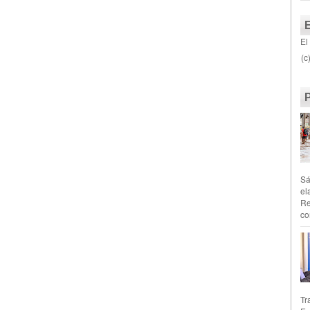
El
(c
Sá
el
Re
co
Tr