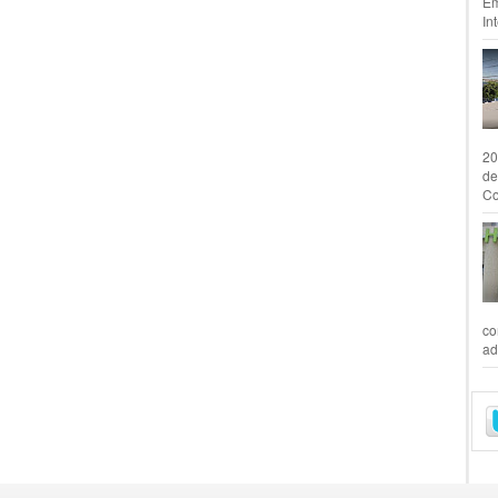
Em
In
20
de
Co
co
ad