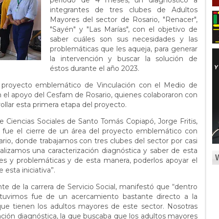
período de 4 meses, un diagnóstico a
integrantes de tres clubes de Adultos
Mayores del sector de Rosario, "Renacer",
"Sayén" y "Las Marías", con el objetivo de
saber cuáles son sus necesidades y las
problemáticas que les aqueja, para generar
la intervención y buscar la solución de
éstos durante el año 2023.
el proyecto emblemático de Vinculación con el Medio de
el apoyo del Cesfam de Rosario, quienes colaboraron con
rrollar esta primera etapa del proyecto.
 de Ciencias Sociales de Santo Tomás Copiapó, Jorge Fritis,
 fue el cierre de un área del proyecto emblemático con
io, donde trabajamos con tres clubes del sector por casi
izamos una caracterización diagnóstica y saber de esta
es y problemáticas y de esta manera, poderlos apoyar el
esta iniciativa”.
nte de la carrera de Servicio Social, manifestó que “dentro
 tuvimos fue de un acercamiento bastante directo a la
que tienen los adultos mayores de este sector. Nosotras
zación diagnóstica, la que buscaba que los adultos mayores