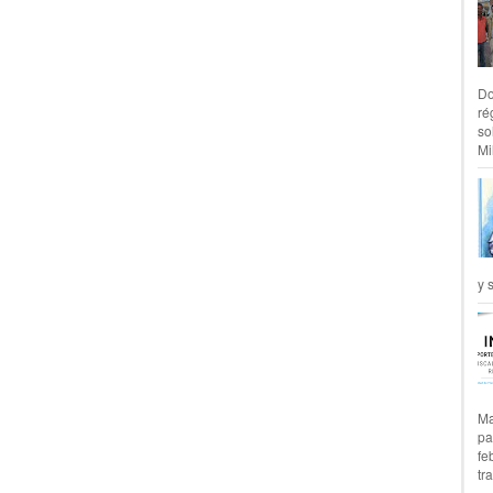
Do
ré
so
Mil
y 
Ma
pa
fe
tr