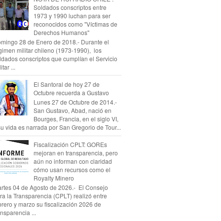
Soldados conscriptos entre
1973 y 1990 luchan para ser
reconocidos como "Víctimas de
Derechos Humanos"
mingo 28 de Enero de 2018.- Durante el
gimen militar chileno (1973-1990), los
ldados conscriptos que cumplían el Servicio
itar ...
El Santoral de hoy 27 de
Octubre recuerda a Gustavo
Lunes 27 de Octubre de 2014.-
San Gustavo, Abad, nació en
Bourges, Francia, en el siglo VI,
su vida es narrada por San Gregorio de Tour...
Fiscalización CPLT: GOREs
mejoran en transparencia, pero
aún no informan con claridad
cómo usan recursos como el
Royalty Minero
rtes 04 de Agosto de 2026.- El Consejo
ra la Transparencia (CPLT) realizó entre
brero y marzo su fiscalización 2026 de
ansparencia ...