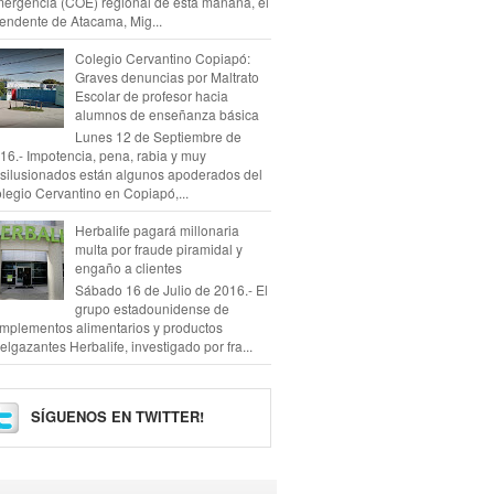
ergencia (COE) regional de esta mañana, el
tendente de Atacama, Mig...
Colegio Cervantino Copiapó:
Graves denuncias por Maltrato
Escolar de profesor hacia
alumnos de enseñanza básica
Lunes 12 de Septiembre de
16.- Impotencia, pena, rabia y muy
silusionados están algunos apoderados del
legio Cervantino en Copiapó,...
Herbalife pagará millonaria
multa por fraude piramidal y
engaño a clientes
Sábado 16 de Julio de 2016.- El
grupo estadounidense de
mplementos alimentarios y productos
elgazantes Herbalife, investigado por fra...
SÍGUENOS EN TWITTER!