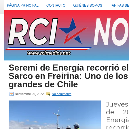
PÁGINA PRINCIPAL
CONTACTO
QUIÉNES SOMOS
TARIFAS S
Seremi de Energía recorrió e
Sarco en Freirina: Uno de lo
grandes de Chile
septiembre 29, 2022
No comments
Jueves
de 20
Energ
recorr