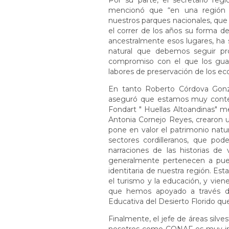
Por su parte, el secretario regi
mencionó que “en una región d
nuestros parques nacionales, que
el correr de los años su forma 
ancestralmente esos lugares, ha s
natural que debemos seguir pro
compromiso con el que los guard
labores de preservación de los ec
En tanto Roberto Córdova Gonzál
aseguró que estamos muy conten
Fondart " Huellas Altoandinas" m
Antonia Cornejo Reyes, crearon u
pone en valor el patrimonio natur
sectores cordilleranos, que pod
narraciones de las historias de
generalmente pertenecen a puebl
identitaria de nuestra región. Es
el turismo y la educación, y vien
que hemos apoyado a través de
Educativa del Desierto Florido qu
Finalmente, el jefe de áreas silve