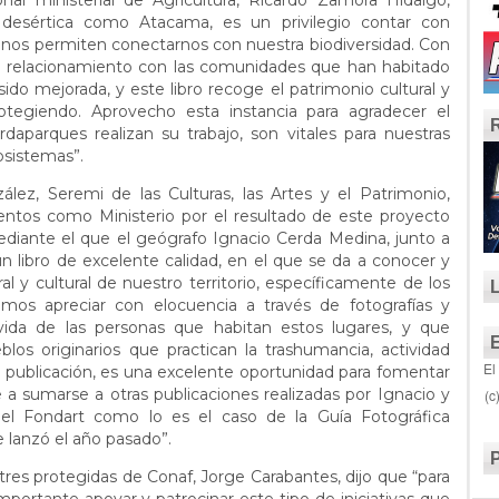
onal ministerial de Agricultura, Ricardo Zamora Hidalgo,
esértica como Atacama, es un privilegio contar con
 nos permiten conectarnos con nuestra biodiversidad. Con
de relacionamiento con las comunidades que han habitado
ido mejorada, y este libro recoge el patrimonio cultural y
tegiendo. Aprovecho esta instancia para agradecer el
aparques realizan su trabajo, son vitales para nuestras
osistemas”.
ez, Seremi de las Culturas, las Artes y el Patrimonio,
tos como Ministerio por el resultado de este proyecto
ediante el que el geógrafo Ignacio Cerda Medina, junto a
n libro de excelente calidad, en el que se da a conocer y
al y cultural de nuestro territorio, específicamente de los
emos apreciar con elocuencia a través de fotografías y
 vida de las personas que habitan estos lugares, y que
os originarios que practican la trashumancia, actividad
El
ta publicación, es una excelente oportunidad para fomentar
e a sumarse a otras publicaciones realizadas por Ignacio y
(c
l Fondart como lo es el caso de la Guía Fotográfica
e lanzó el año pasado”.
stres protegidas de Conaf, Jorge Carabantes, dijo que “para