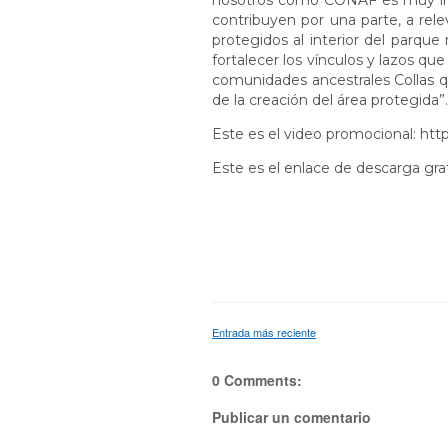
nosotros como CONAF es muy impo
contribuyen por una parte, a rel
protegidos al interior del parqu
fortalecer los vínculos y lazos que
comunidades ancestrales Collas q
de la creación del área protegida”.
Este es el video promocional: h
Este es el enlace de descarga gratu
Entrada más reciente
0 Comments:
Publicar un comentario