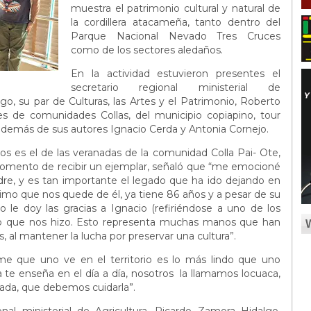
muestra el patrimonio cultural y natural de
la cordillera atacameña, tanto dentro del
Parque Nacional Nevado Tres Cruces
como de los sectores aledaños.
En la actividad estuvieron presentes el
secretario regional ministerial de
go, su par de Culturas, las Artes y el Patrimonio, Roberto
s de comunidades Collas, del municipio copiapino, tour
 además de sus autores Ignacio Cerda y Antonia Cornejo.
s es el de las veranadas de la comunidad Colla Pai- Ote,
l momento de recibir un ejemplar, señaló que “me emocioné
adre, y es tan importante el legado que ha ido dejando en
ltimo que nos quede de él, ya tiene 86 años y a pesar de su
 le doy las gracias a Ignacio (refiriéndose a uno de los
to que nos hizo. Esto representa muchas manos que han
os, al mantener la lucha por preservar una cultura”.
me que uno ve en el territorio es lo más lindo que uno
 te enseña en el día a día, nosotros la llamamos locuaca,
ada, que debemos cuidarla”.