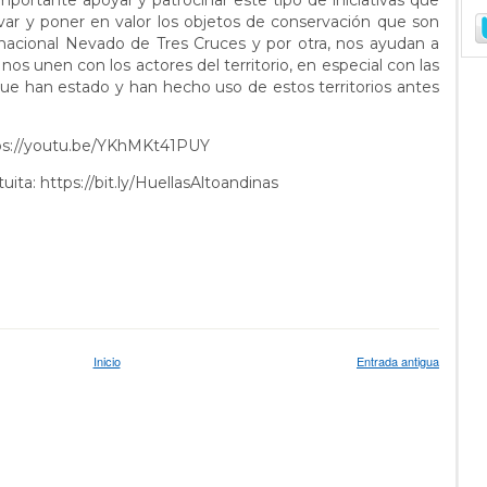
rtante apoyar y patrocinar este tipo de iniciativas que
evar y poner en valor los objetos de conservación que son
e nacional Nevado de Tres Cruces y por otra, nos ayudan a
 nos unen con los actores del territorio, en especial con las
ue han estado y han hecho uso de estos territorios antes
ttps://youtu.be/YKhMKt41PUY
ita: https://bit.ly/HuellasAltoandinas
Inicio
Entrada antigua