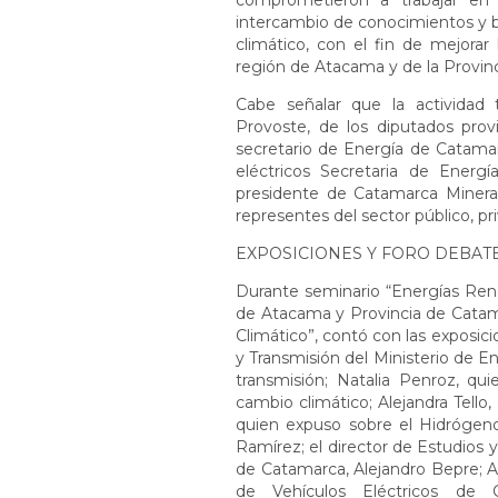
comprometieron a trabajar en 
intercambio de conocimientos y b
climático, con el fin de mejorar
región de Atacama y de la Provin
Cabe señalar que la actividad 
Provoste, de los diputados prov
secretario de Energía de Catamar
eléctricos Secretaria de Energ
presidente de Catamarca Minera
representes del sector público, pr
EXPOSICIONES Y FORO DEBAT
Durante seminario “Energías Reno
de Atacama y Provincia de Catama
Climático”, contó con las exposic
y Transmisión del Ministerio de Ene
transmisión; Natalia Penroz, qu
cambio climático; Alejandra Tell
quien expuso sobre el Hidrógen
Ramírez; el director de Estudios y
de Catamarca, Alejandro Bepre; A
de Vehículos Eléctricos de 