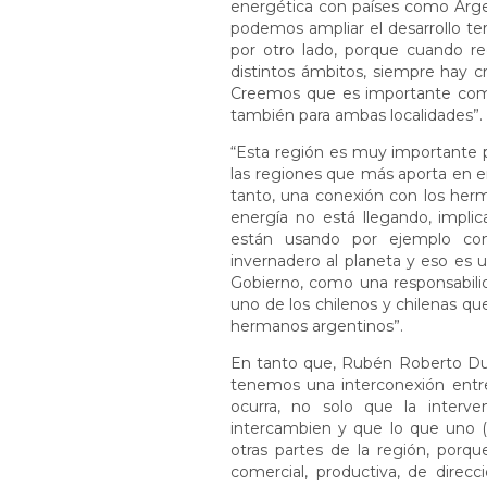
energética con países como Arge
podemos ampliar el desarrollo terr
por otro lado, porque cuando r
distintos ámbitos, siempre hay c
Creemos que es importante come
también para ambas localidades”.
“Esta región es muy importante p
las regiones que más aporta en ener
tanto, una conexión con los herm
energía no está llegando, implic
están usando por ejemplo comb
invernadero al planeta y eso e
Gobierno, como una responsabilid
uno de los chilenos y chilenas qu
hermanos argentinos”.
En tanto que, Rubén Roberto Du
tenemos una interconexión entr
ocurra, no solo que la interve
intercambien y que lo que uno (d
otras partes de la región, porq
comercial, productiva, de direcc