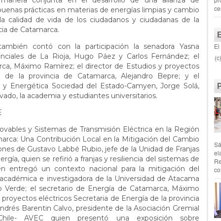
manera conjunta en el desarrollo de una alianza de
ce
uenas prácticas en materias de energías limpias y cambio
 la calidad de vida de los ciudadanos y ciudadanas de la
cia de Catamarca.
también contó con la participación la senadora Yasna
El
inciales de La Rioja, Hugo Páez y Carlos Fernández; el
(c
ca, Máximo Ramírez; el director de Estudios y proyectos
ía de la provincia de Catamarca, Alejandro Bepre; y el
 y Energética Sociedad del Estado-Camyen, Jorge Solá,
ivado, la academia y estudiantes universitarios.
E
vables y Sistemas de Transmisión Eléctrica en la Región
rca: Una Contribución Local en la Mitigación del Cambio
Sá
iones de Gustavo Labbé Rubio, jefe de la Unidad de Franjas
el
rgía, quien se refirió a franjas y resiliencia del sistemas de
Re
ien entregó un contexto nacional para la mitigación del
co
o, académica e investigadora de la Universidad de Atacama
o Verde; el secretario de Energía de Catamarca, Máximo
 proyectos eléctricos Secretaria de Energía de la provincia
ndrés Barentin Calvo, presidente de la Asociación Gremial
Chile- AVEC quien presentó una exposición sobre