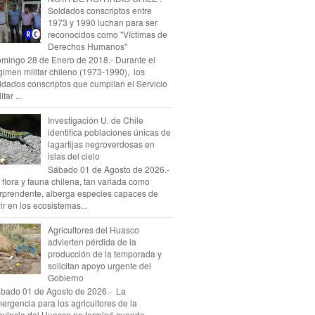
Soldados conscriptos entre
1973 y 1990 luchan para ser
reconocidos como "Víctimas de
Derechos Humanos"
mingo 28 de Enero de 2018.- Durante el
gimen militar chileno (1973-1990), los
ldados conscriptos que cumplían el Servicio
itar ...
Investigación U. de Chile
identifica poblaciones únicas de
lagartijas negroverdosas en
islas del cielo
Sábado 01 de Agosto de 2026.-
 flora y fauna chilena, tan variada como
rprendente, alberga especies capaces de
vir en los ecosistemas...
Agricultores del Huasco
advierten pérdida de la
producción de la temporada y
solicitan apoyo urgente del
Gobierno
bado 01 de Agosto de 2026.- La
ergencia para los agricultores de la
ovincia del Huasco no terminó cuando