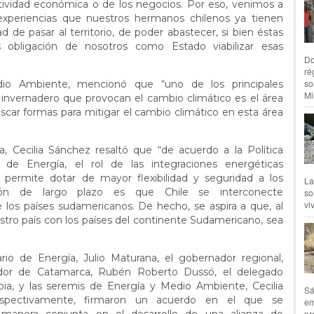
tividad económica o de los negocios. Por eso, venimos a
 experiencias que nuestros hermanos chilenos ya tienen
d de pasar al territorio, de poder abastecer, si bien éstas
s obligación de nosotros como Estado viabilizar esas
Do
ré
so
io Ambiente, mencionó que “uno de los principales
Mil
invernadero que provocan el cambio climático es el área
scar formas para mitigar el cambio climático en esta área
, Cecilia Sánchez resaltó que “de acuerdo a la Política
 de Energía, el rol de las integraciones energéticas
e permite dotar de mayor flexibilidad y seguridad a los
La
sión de largo plazo es que Chile se interconecte
so
vi
los países sudamericanos. De hecho, se aspira a que, al
stro país con los países del continente Sudamericano, sea
rio de Energía, Julio Maturana, el gobernador regional,
ador de Catamarca, Rubén Roberto Dussó, el delegado
apia, y las seremis de Energía y Medio Ambiente, Cecilia
Sá
espectivamente, firmaron un acuerdo en el que se
em
pr