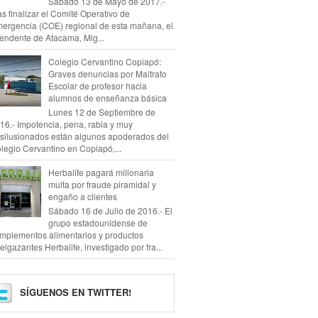
Sábado 13 de Mayo de 2017.-
as finalizar el Comité Operativo de
ergencia (COE) regional de esta mañana, el
tendente de Atacama, Mig...
Colegio Cervantino Copiapó:
Graves denuncias por Maltrato
Escolar de profesor hacia
alumnos de enseñanza básica
Lunes 12 de Septiembre de
16.- Impotencia, pena, rabia y muy
silusionados están algunos apoderados del
legio Cervantino en Copiapó,...
Herbalife pagará millonaria
multa por fraude piramidal y
engaño a clientes
Sábado 16 de Julio de 2016.- El
grupo estadounidense de
mplementos alimentarios y productos
elgazantes Herbalife, investigado por fra...
SÍGUENOS EN TWITTER!