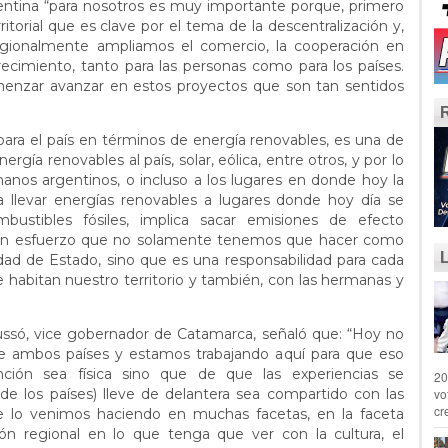
ntina “para nosotros es muy importante porque, primero
itorial que es clave por el tema de la descentralización y,
egionalmente ampliamos el comercio, la cooperación en
recimiento, tanto para las personas como para los países.
nzar avanzar en estos proyectos que son tan sentidos
ara el país en términos de energía renovables, es una de
gía renovables al país, solar, eólica, entre otros, y por lo
anos argentinos, o incluso a los lugares en donde hoy la
a llevar energías renovables a lugares donde hoy día se
ustibles fósiles, implica sacar emisiones de efecto
s un esfuerzo que no solamente tenemos que hacer como
ad de Estado, sino que es una responsabilidad para cada
e habitan nuestro territorio y también, con las hermanas y
ssó, vice gobernador de Catamarca, señaló que: “Hoy no
e ambos países y estamos trabajando aquí para que eso
nción sea física sino que de que las experiencias se
20
vo
e los países) lleve de delantera sea compartido con las
cr
ue lo venimos haciendo en muchas facetas, en la faceta
ión regional en lo que tenga que ver con la cultura, el