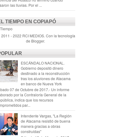
saron las lluvias. Por el ...
EL TIEMPO EN COPIAPÓ
 Tiempo
) 2011 - 2022 RCI MEDIOS. Con la tecnología
de
Blogger
.
POPULAR
ESCÁNDALO NACIONAL.
Gobierno depositó dinero
destinado a la reconstrucción
tras los aluviones de Atacama
en banco de Nueva York
bado 07 de Octubre de 2017.- Un informe
aborado por la Contraloría General de la
pública, indica que los recursos
mprometidos par...
Intendente Vargas, "La Región
de Atacama resistió de buena
manera gracias a obras
construídas"