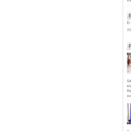
El
(c
Sá
el
Re
co