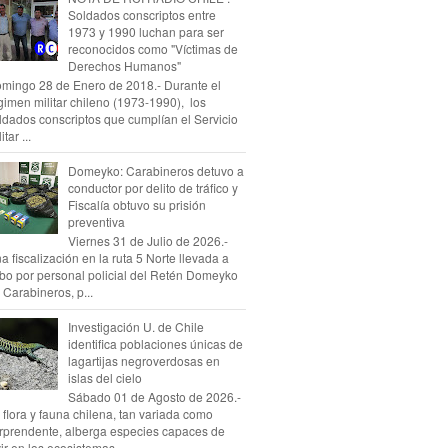
Soldados conscriptos entre
1973 y 1990 luchan para ser
reconocidos como "Víctimas de
Derechos Humanos"
mingo 28 de Enero de 2018.- Durante el
gimen militar chileno (1973-1990), los
ldados conscriptos que cumplían el Servicio
itar ...
Domeyko: Carabineros detuvo a
conductor por delito de tráfico y
Fiscalía obtuvo su prisión
preventiva
Viernes 31 de Julio de 2026.-
a fiscalización en la ruta 5 Norte llevada a
bo por personal policial del Retén Domeyko
 Carabineros, p...
Investigación U. de Chile
identifica poblaciones únicas de
lagartijas negroverdosas en
islas del cielo
Sábado 01 de Agosto de 2026.-
 flora y fauna chilena, tan variada como
rprendente, alberga especies capaces de
vir en los ecosistemas...