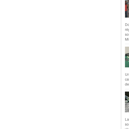
Do
ré
so
Mil
Un
ca
de
La
so
vi