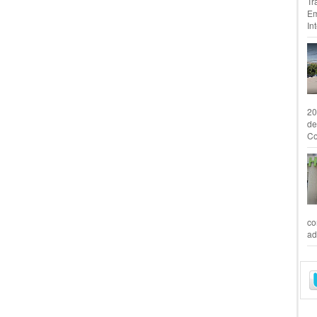
Tr
Em
In
20
de
Co
co
ad