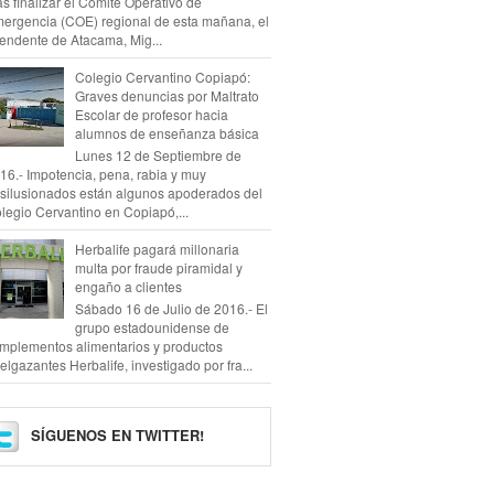
as finalizar el Comité Operativo de
ergencia (COE) regional de esta mañana, el
tendente de Atacama, Mig...
Colegio Cervantino Copiapó:
Graves denuncias por Maltrato
Escolar de profesor hacia
alumnos de enseñanza básica
Lunes 12 de Septiembre de
16.- Impotencia, pena, rabia y muy
silusionados están algunos apoderados del
legio Cervantino en Copiapó,...
Herbalife pagará millonaria
multa por fraude piramidal y
engaño a clientes
Sábado 16 de Julio de 2016.- El
grupo estadounidense de
mplementos alimentarios y productos
elgazantes Herbalife, investigado por fra...
SÍGUENOS EN TWITTER!