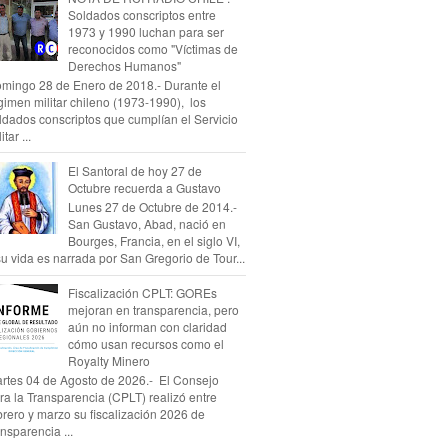
Soldados conscriptos entre
1973 y 1990 luchan para ser
reconocidos como "Víctimas de
Derechos Humanos"
mingo 28 de Enero de 2018.- Durante el
gimen militar chileno (1973-1990), los
ldados conscriptos que cumplían el Servicio
itar ...
El Santoral de hoy 27 de
Octubre recuerda a Gustavo
Lunes 27 de Octubre de 2014.-
San Gustavo, Abad, nació en
Bourges, Francia, en el siglo VI,
su vida es narrada por San Gregorio de Tour...
Fiscalización CPLT: GOREs
mejoran en transparencia, pero
aún no informan con claridad
cómo usan recursos como el
Royalty Minero
rtes 04 de Agosto de 2026.- El Consejo
ra la Transparencia (CPLT) realizó entre
brero y marzo su fiscalización 2026 de
ansparencia ...