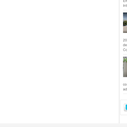
Em
In
20
de
Co
co
ad