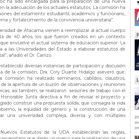
hoc ha sido encargada para la preparación de una nueva
en la adecuación de los actuales estatutos. La comisión ha
siones del estamento estudiantil, académico y funcionario,
rna y fortalecimiento de la convivencia universitaria”.
ersidad de Atacama vienen a reemplazar al actual cuerpo
ta de 40 años, los que fueron creados en un contexto
al que envuelve el actual sistema de educación superior. La
 a las Universidades del Estado a elaborar estatutos de
l”, añadió el Dr. Carrizo.
stablecido diversas instancias de participación y discusión
ta de la comisión, Dra. Cory Duarte Hidalgo aseveró que:
comisión ha realizado seminarios, cabildos, claustros,
s de la apertura de un buzón de observaciones y reuniones
icas; así también, se realizaron sesiones de trabajo con el
 Honorable Junta directiva a fin de revisar el proyecto y
ogrado construir una propuesta sólida, que consagra la vida
obierno, la equidad de género y la construcción de una
 una universidad compleja, diversa y con múltiples
20
vo
cr
 Nuevos Estatutos de la UDA establecerán las reglas,
universitario que darán un marco para la realización de una