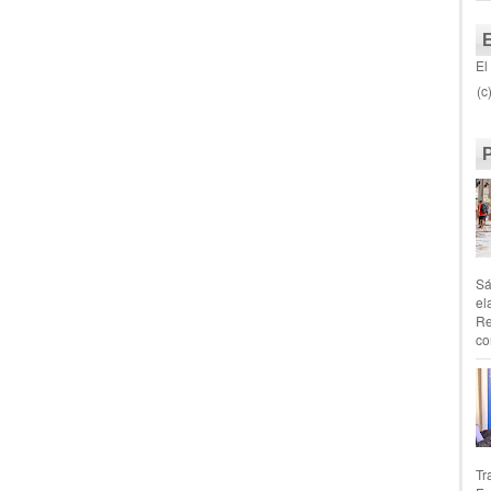
El
(c
Sá
el
Re
co
Tr