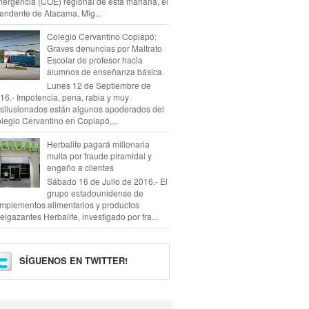
ergencia (COE) regional de esta mañana, el
tendente de Atacama, Mig...
Colegio Cervantino Copiapó:
Graves denuncias por Maltrato
Escolar de profesor hacia
alumnos de enseñanza básica
Lunes 12 de Septiembre de
16.- Impotencia, pena, rabia y muy
silusionados están algunos apoderados del
legio Cervantino en Copiapó,...
Herbalife pagará millonaria
multa por fraude piramidal y
engaño a clientes
Sábado 16 de Julio de 2016.- El
grupo estadounidense de
mplementos alimentarios y productos
elgazantes Herbalife, investigado por fra...
SÍGUENOS EN TWITTER!