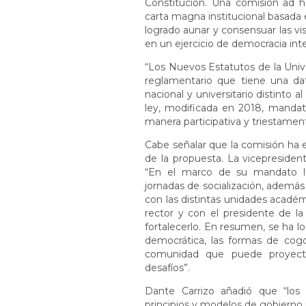
Constitución. Una comisión ad 
carta magna institucional basada 
logrado aunar y consensuar las vi
en un ejercicio de democracia inte
“Los Nuevos Estatutos de la Univ
reglamentario que tiene una da
nacional y universitario distinto 
ley, modificada en 2018, mandata
manera participativa y triestamenta
Cabe señalar que la comisión ha e
de la propuesta. La vicepresiden
“En el marco de su mandato la 
jornadas de socialización, ademá
con las distintas unidades académ
rector y con el presidente de la
fortalecerlo. En resumen, se ha l
democrática, las formas de cog
comunidad que puede proyectar
desafíos”.
Dante Carrizo añadió que “los
principios y modelos de gobierno 