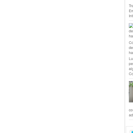
Tr
Em
In
Co
de
ha
Lu
pe
al
Co
co
ad