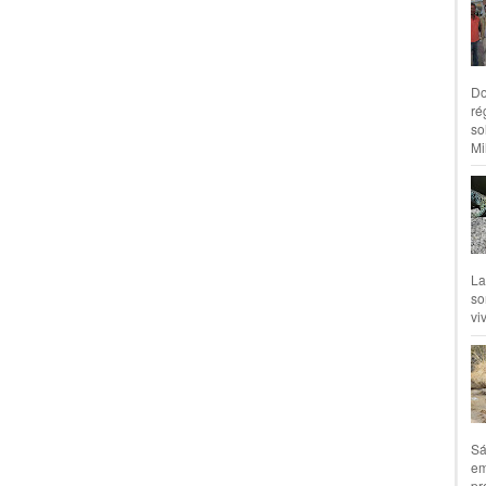
Do
ré
so
Mil
La
so
vi
Sá
em
pr