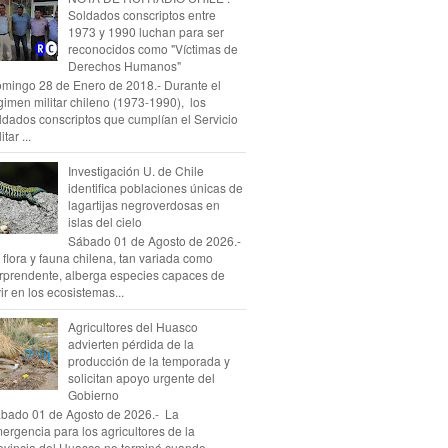
Soldados conscriptos entre
1973 y 1990 luchan para ser
reconocidos como "Víctimas de
Derechos Humanos"
mingo 28 de Enero de 2018.- Durante el
gimen militar chileno (1973-1990), los
ldados conscriptos que cumplían el Servicio
itar ...
Investigación U. de Chile
identifica poblaciones únicas de
lagartijas negroverdosas en
islas del cielo
Sábado 01 de Agosto de 2026.-
 flora y fauna chilena, tan variada como
rprendente, alberga especies capaces de
vir en los ecosistemas...
Agricultores del Huasco
advierten pérdida de la
producción de la temporada y
solicitan apoyo urgente del
Gobierno
bado 01 de Agosto de 2026.- La
ergencia para los agricultores de la
ovincia del Huasco no terminó cuando