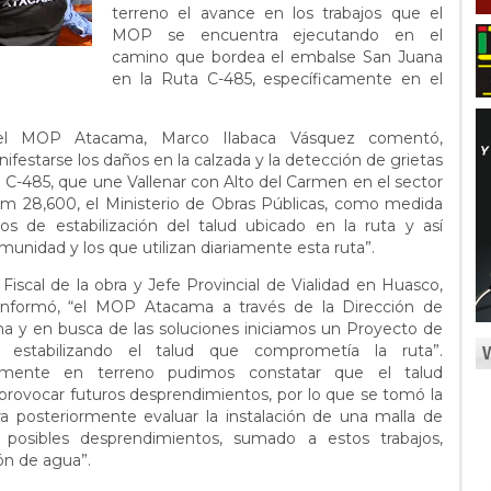
terreno el avance en los trabajos que el
MOP se encuentra ejecutando en el
camino que bordea el embalse San Juana
en la Ruta C-485, específicamente en el
del MOP Atacama, Marco Ilabaca Vásquez comentó,
estarse los daños en la calzada y la detección de grietas
a C-485, que une Vallenar con Alto del Carmen en el sector
m 28,600, el Ministerio de Obras Públicas, como medida
s de estabilización del talud ubicado en la ruta y así
munidad y los que utilizan diariamente esta ruta”.
 Fiscal de la obra y Jefe Provincial de Vialidad en Huasco,
nformó, “el MOP Atacama a través de la Dirección de
ema y en busca de las soluciones iniciamos un Proyecto de
 estabilizando el talud que comprometía la ruta”.
amente en terreno pudimos constatar que el talud
provocar futuros desprendimientos, por lo que se tomó la
a posteriormente evaluar la instalación de una malla de
posibles desprendimientos, sumado a estos trabajos,
ón de agua”.