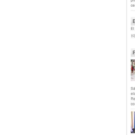
ce
El
(c
Sá
el
Re
co