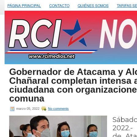
PÁGINA PRINCIPAL
CONTACTO
QUIÉNES SOMOS
TARIFAS S
Gobernador de Atacama y Al
Chañaral completan intensa
ciudadana con organizaciones
comuna
marzo 05, 2022
No comments
Sábad
2022.-
de At