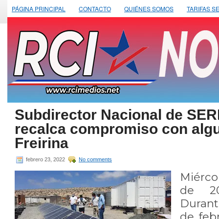
PÁGINA PRINCIPAL
CONTACTO
QUIÉNES SOMOS
TARIFAS S
Subdirector Nacional de S
recalca compromiso con alg
Freirina
febrero 23, 2022
No comments
Miérco
de 20
Durante
de febr