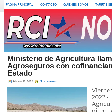
PÁGINA PRINCIPAL
CONTACTO
QUIÉNES SOMOS
TARIFAS S
Ministerio de Agricultura lla
Agroseguros con cofinanciam
Estado
febrero 11, 2022
No comments
Vierne
2022
Agricu
direc