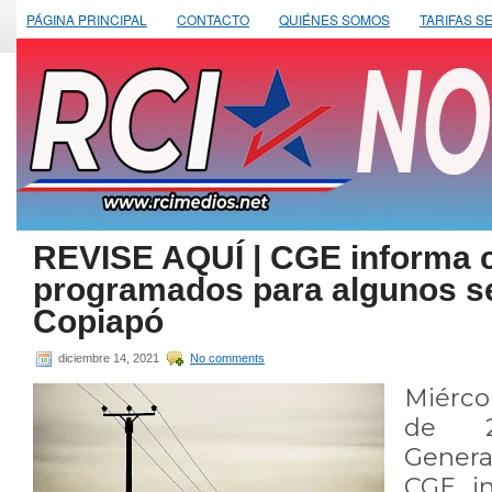
PÁGINA PRINCIPAL
CONTACTO
QUIÉNES SOMOS
TARIFAS S
REVISE AQUÍ | CGE informa 
programados para algunos s
Copiapó
diciembre 14, 2021
No comments
Miérco
de 20
Genera
CGE i