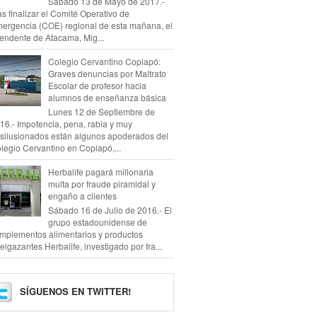
Sábado 13 de Mayo de 2017.-
as finalizar el Comité Operativo de
ergencia (COE) regional de esta mañana, el
tendente de Atacama, Mig...
Colegio Cervantino Copiapó:
Graves denuncias por Maltrato
Escolar de profesor hacia
alumnos de enseñanza básica
Lunes 12 de Septiembre de
16.- Impotencia, pena, rabia y muy
silusionados están algunos apoderados del
legio Cervantino en Copiapó,...
Herbalife pagará millonaria
multa por fraude piramidal y
engaño a clientes
Sábado 16 de Julio de 2016.- El
grupo estadounidense de
mplementos alimentarios y productos
elgazantes Herbalife, investigado por fra...
SÍGUENOS EN TWITTER!