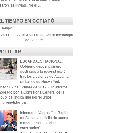
saron las lluvias. Por el ...
EL TIEMPO EN COPIAPÓ
 Tiempo
) 2011 - 2022 RCI MEDIOS. Con la tecnología
de
Blogger
.
POPULAR
ESCÁNDALO NACIONAL.
Gobierno depositó dinero
destinado a la reconstrucción
tras los aluviones de Atacama
en banco de Nueva York
bado 07 de Octubre de 2017.- Un informe
aborado por la Contraloría General de la
pública, indica que los recursos
mprometidos par...
Intendente Vargas, "La Región
de Atacama resistió de buena
manera gracias a obras
construídas"