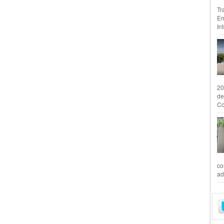
Tr
Em
In
20
de
Co
co
ad