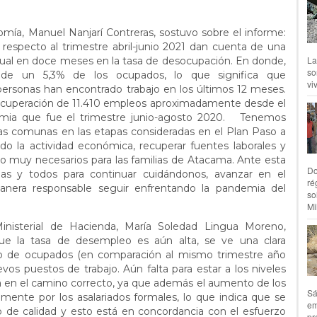
omía, Manuel Nanjarí Contreras, sostuvo sobre el informe:
 respecto al trimestre abril-junio 2021 dan cuenta de una
La
ual en doce meses en la tasa de desocupación. En donde,
so
de un 5,3% de los ocupados, lo que significa que
vi
rsonas han encontrado trabajo en los últimos 12 meses.
recuperación de 11.410 empleos aproximadamente desde el
ia que fue el trimestre junio-agosto 2020. Tenemos
as comunas en las etapas consideradas en el Plan Paso a
o la actividad económica, recuperar fuentes laborales y
o muy necesarios para las familias de Atacama. Ante esta
Do
as y todos para continuar cuidándonos, avanzar en el
ré
nera responsable seguir enfrentando la pandemia del
so
Mil
Ministerial de Hacienda, María Soledad Lingua Moreno,
que la tasa de desempleo es aún alta, se ve una clara
o de ocupados (en comparación al mismo trimestre año
vos puestos de trabajo. Aún falta para estar a los niveles
 en el camino correcto, ya que además el aumento de los
Sá
mente por los asalariados formales, lo que indica que se
em
 de calidad y esto está en concordancia con el esfuerzo
pr