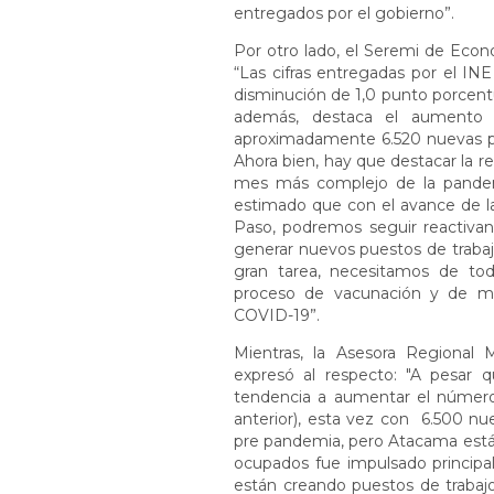
entregados por el gobierno”.
Por otro lado, el Seremi de Econ
“Las cifras entregadas por el INE
disminución de 1,0 punto porcent
además, destaca el aumento 
aproximadamente 6.520 nuevas pe
Ahora bien, hay que destacar la 
mes más complejo de la pandem
estimado que con el avance de l
Paso, podremos seguir reactivand
generar nuevos puestos de trabaj
gran tarea, necesitamos de tod
proceso de vacunación y de ma
COVID-19”.
Mientras, la Asesora Regional 
expresó al respecto: "A pesar 
tendencia a aumentar el númer
anterior), esta vez con 6.500 nue
pre pandemia, pero Atacama está
ocupados fue impulsado principal
están creando puestos de trabajo