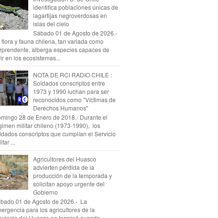
identifica poblaciones únicas de
lagartijas negroverdosas en
islas del cielo
Sábado 01 de Agosto de 2026.-
 flora y fauna chilena, tan variada como
rprendente, alberga especies capaces de
vir en los ecosistemas...
NOTA DE RCI RADIO CHILE :
Soldados conscriptos entre
1973 y 1990 luchan para ser
reconocidos como "Víctimas de
Derechos Humanos"
mingo 28 de Enero de 2018.- Durante el
gimen militar chileno (1973-1990), los
ldados conscriptos que cumplían el Servicio
itar ...
Agricultores del Huasco
advierten pérdida de la
producción de la temporada y
solicitan apoyo urgente del
Gobierno
bado 01 de Agosto de 2026.- La
ergencia para los agricultores de la
ovincia del Huasco no terminó cuando