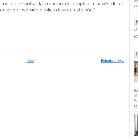
rno en impulsar la creación de empleo a través de un
ce
obras de inversión pública durante este año."
El
(c
Inicio
Entrada antigua
Sá
el
Re
co