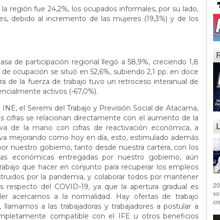
la región fue 24,2%, los ocupados informales, por su lado,
, debido al incremento de las mujeres (19,3%) y de los
tasa de participación regional llegó a 58,9%, creciendo 1,8
sa de ocupación se situó en 52,6%, subiendo 2,1 pp. en doce
ra de la fuerza de trabajo tuvo un retroceso interanual de
tencialmente activos (-67,0%).
INE, el Seremi del Trabajo y Previsión Social de Atacama,
as cifras se relacionan directamente con el aumento de la
e va de la mano con cifras de reactivación económica, a
a va mejorando como hoy en día, esto, estimulado además
r nuestro gobierno, tanto desde nuestra cartera, con los
udas económicas entregadas por nuestro gobierno, aún
rabajo que hacer en conjunto para recuperar los empleos
struidos por la pandemia, y colaborar todos por mantener
20
as respecto del COVID-19, ya que la apertura gradual es
vo
der acercarnos a la normalidad. Hay ofertas de trabajo
cr
llamamos a las trabajadoras y trabajadores a postular a
completamente compatible con el IFE u otros beneficios