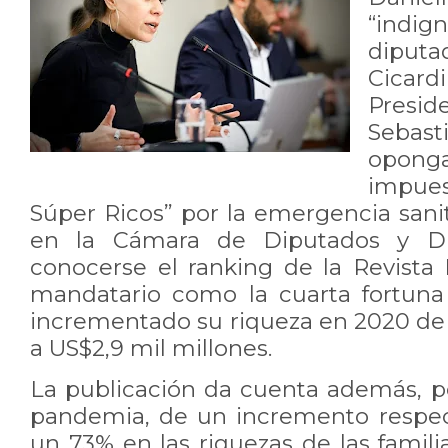
“indig
diputa
Cica
Presid
Sebas
opong
impues
Súper Ricos” por la emergencia sani
en la Cámara de Diputados y Dip
conocerse el ranking de la Revista 
mandatario como la cuarta fortuna
incrementado su riqueza en 2020 de 
a US$2,9 mil millones.
La publicación da cuenta además, pes
pandemia, de un incremento respec
un 73% en las riquezas de las famil