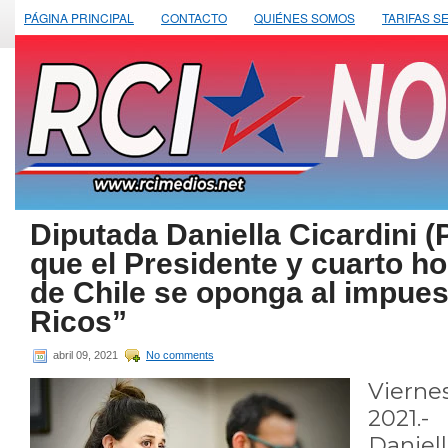
PÁGINA PRINCIPAL
CONTACTO
QUIÉNES SOMOS
TARIFAS S
Diputada Daniella Cicardini (
que el Presidente y cuarto h
de Chile se oponga al impues
Ricos”
abril 09, 2021
No comments
Viern
2021.-
Daniel