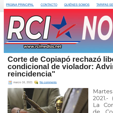
PÁGINA PRINCIPAL
CONTACTO
QUIÉNES SOMOS
TARIFAS S
Corte de Copiapó rechazó lib
condicional de violador: Advi
reincidencia"
marzo 16, 2021
No comments
Marte
2021.-
La Cor
de Co