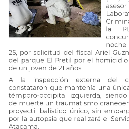
aseso
Lab
Crimin
la P
concur
noche 
25, por solicitud del fiscal Ariel Gu
del parque El Pretil por el homicid
de un joven de 21 años.
A la inspección externa del ca
constataron que mantenía una única 
témporo-occipital izquierda, siend
de muerte un traumatismo craneoenc
proyectil balístico único, sin emba
por la autopsia que realizará el Serv
Atacama.